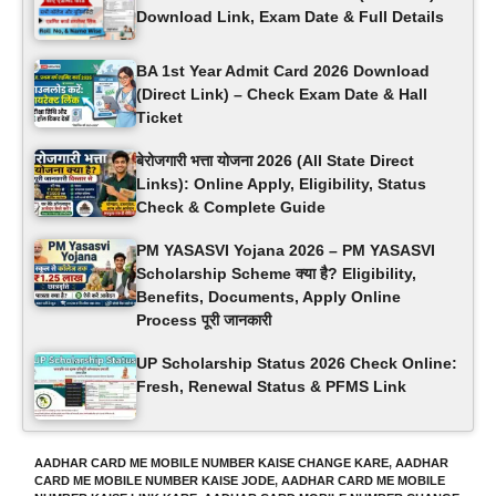
Download Link, Exam Date & Full Details
BA 1st Year Admit Card 2026 Download
(Direct Link) – Check Exam Date & Hall
Ticket
बेरोजगारी भत्ता योजना 2026 (All State Direct
Links): Online Apply, Eligibility, Status
Check & Complete Guide
PM YASASVI Yojana 2026 – PM YASASVI
Scholarship Scheme क्या है? Eligibility,
Benefits, Documents, Apply Online
Process पूरी जानकारी
UP Scholarship Status 2026 Check Online:
Fresh, Renewal Status & PFMS Link
AADHAR CARD ME MOBILE NUMBER KAISE CHANGE KARE
,
AADHAR
CARD ME MOBILE NUMBER KAISE JODE
,
AADHAR CARD ME MOBILE