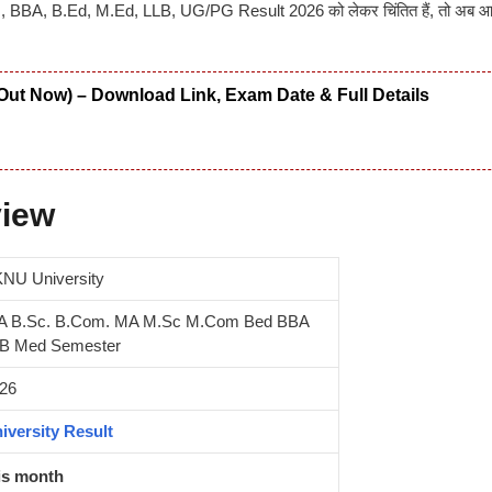
A, B.Ed, M.Ed, LLB, UG/PG Result 2026 को लेकर चिंतित हैं, तो अब 
।
Out Now) – Download Link, Exam Date & Full Details
view
NU University
A B.Sc. B.Com. MA M.Sc M.Com Bed BBA
B Med Semester
26
iversity Result
is month