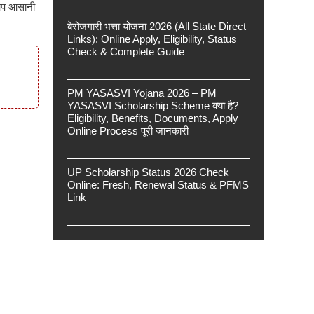
आप आसानी
बेरोजगारी भत्ता योजना 2026 (All State Direct
Links): Online Apply, Eligibility, Status
Check & Complete Guide
PM YASASVI Yojana 2026 – PM
YASASVI Scholarship Scheme क्या है?
Eligibility, Benefits, Documents, Apply
Online Process पूरी जानकारी
UP Scholarship Status 2026 Check
Online: Fresh, Renewal Status & PFMS
Link