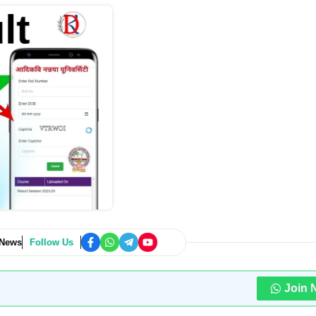
 News
Follow Us
Join 