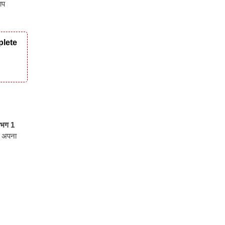
आप
plete
लगभग 1
प अपना