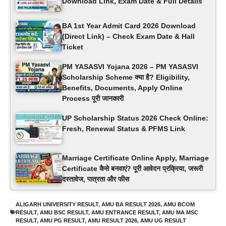
Download Link, Exam Date & Full Details
BA 1st Year Admit Card 2026 Download
(Direct Link) – Check Exam Date & Hall
Ticket
PM YASASVI Yojana 2026 – PM YASASVI
Scholarship Scheme क्या है? Eligibility,
Benefits, Documents, Apply Online
Process पूरी जानकारी
UP Scholarship Status 2026 Check Online:
Fresh, Renewal Status & PFMS Link
Marriage Certificate Online Apply, Marriage
Certificate कैसे बनवाएं? पूरी आवेदन प्रक्रिया, जरूरी
दस्तावेज, पात्रता और फीस
ALIGARH UNIVERSITY RESULT
,
AMU BA RESULT 2026
,
AMU BCOM
RESULT
,
AMU BSC RESULT
,
AMU ENTRANCE RESULT
,
AMU MA MSC
RESULT
,
AMU PG RESULT
,
AMU RESULT 2026
,
AMU UG RESULT