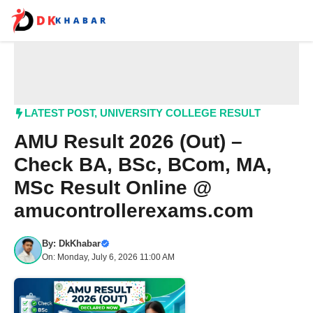
Skip
to
content
Me
LATEST POST
,
UNIVERSITY COLLEGE RESULT
AMU Result 2026 (Out) –
Check BA, BSc, BCom, MA,
MSc Result Online @
amucontrollerexams.com
By:
DkKhabar
On: Monday, July 6, 2026 11:00 AM