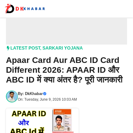
Skip
to
content
Me
LATEST POST
,
SARKARI YOJANA
Apaar Card Aur ABC ID Card
Different 2026: APAAR ID और
ABC ID में क्या अंतर है? पूरी जानकारी
By:
DkKhabar
On: Tuesday, June 9, 2026 10:03 AM