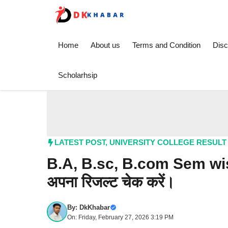
Skip
to
content
Home
About us
Terms and Condition
Disc
Scholarhsip
LATEST POST
,
UNIVERSITY COLLEGE RESULT
B.A, B.sc, B.com Sem wis
अपना रिजल्ट चेक करें।
By:
DkKhabar
On: Friday, February 27, 2026 3:19 PM