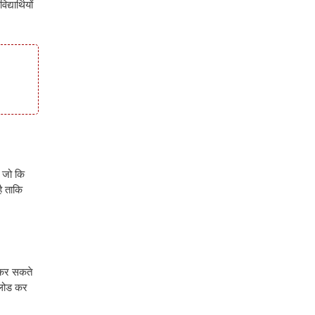
यार्थियों
ै जो कि
ै ताकि
 कर सकते
नलोड कर