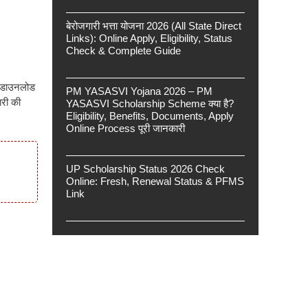
बेरोजगारी भत्ता योजना 2026 (All State Direct
Links): Online Apply, Eligibility, Status
Check & Complete Guide
ं डाउनलोड
PM YASASVI Yojana 2026 – PM
ारी की
YASASVI Scholarship Scheme क्या है?
Eligibility, Benefits, Documents, Apply
Online Process पूरी जानकारी
UP Scholarship Status 2026 Check
Online: Fresh, Renewal Status & PFMS
Link