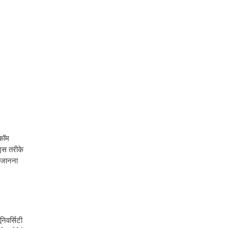
ीकॉम
इस तरीके
ह जानना
िवर्सिटी