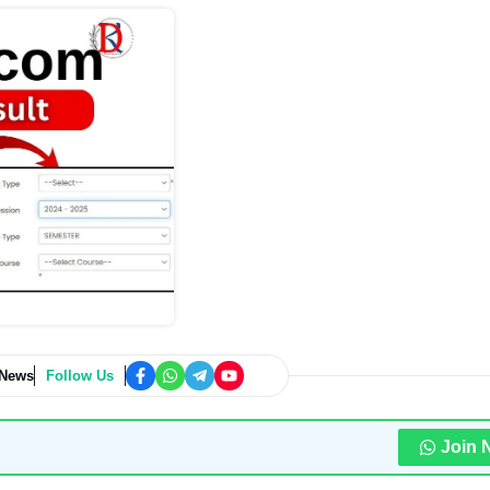
 News
Follow Us
Join 