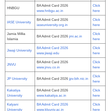
BA Admit Card 2026
Click
HNBGU
www.hnbgu.ac.in
here
BA Admit Card 2026
Click
IASE University
iaseuniversity.org.in
here
Jamia Millia
Click
BA Admit Card 2026
jmi.ac.in
Islamia
here
BA Admit Card 2026
Click
Jiwaji University
www.jiwaji.edu
here
BA Admit Card 2026
Click
JNVU
www.jnvu.co.in
here
Click
JP University
BA Admit Card 2026
jpv.bih.nic.in
here
Kakatiya
BA Admit Card 2026
Click
University
www.kakatiya.ac.in
here
Kalyani
BA Admit Card 2026
Click
University
www.klyuniv.ac.in
here