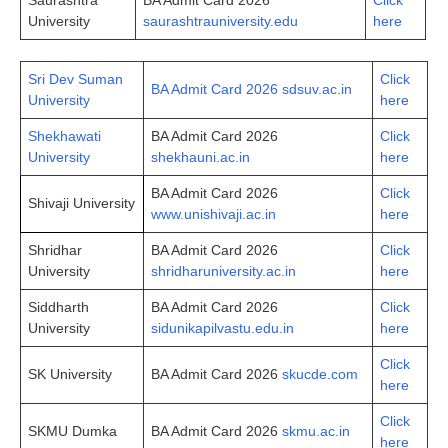
University
saurashtrauniversity.edu
here
Sri Dev Suman
Click
BA Admit Card 2026 sdsuv.ac.in
University
here
Shekhawati
BA Admit Card 2026
Click
University
shekhauni.ac.in
here
BA Admit Card 2026
Click
Shivaji University
www.unishivaji.ac.in
here
Shridhar
BA Admit Card 2026
Click
University
shridharuniversity.ac.in
here
Siddharth
BA Admit Card 2026
Click
University
sidunikapilvastu.edu.in
here
Click
SK University
BA Admit Card 2026
skucde.com
here
Click
SKMU Dumka
BA Admit Card 2026
skmu.ac.in
here