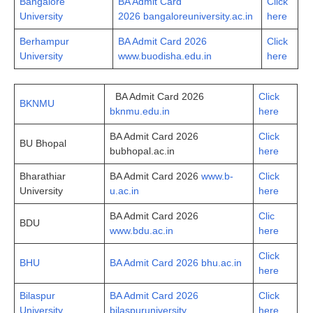
Bangalore
BA Admit Card
Click
University
2026 bangaloreuniversity.ac.in
here
Berhampur
BA Admit Card 2026
Click
University
www.buodisha.edu.in
here
BA Admit Card 2026
Click
BKNMU
bknmu.edu.in
here
BA Admit Card 2026
Click
BU Bhopal
bubhopal.ac.in
here
Bharathiar
BA Admit Card 2026
www.b-
Click
University
u.ac.in
here
BA Admit Card 2026
Clic
BDU
www.bdu.ac.in
here
Click
BHU
BA Admit Card 2026 bhu.ac.in
here
Bilaspur
BA Admit Card 2026
Click
University
bilaspuruniversity
here