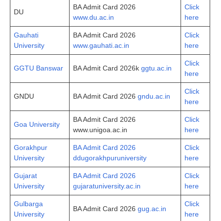
BA Admit Card 2026
Click
DU
www.du.ac.in
here
Gauhati
BA Admit Card 2026
Click
University
www.gauhati.ac.in
here
Click
GGTU Banswar
BA Admit Card 2026k
ggtu.ac.in
here
Click
GNDU
BA Admit Card 2026
gndu.ac.in
here
BA Admit Card 2026
Click
Goa University
www.unigoa.ac.in
here
Gorakhpur
BA Admit Card 2026
Click
University
ddugorakhpuruniversity
here
Gujarat
BA Admit Card 2026
Click
University
gujaratuniversity.ac.in
here
Gulbarga
Click
BA Admit Card 2026
gug.ac.in
University
here