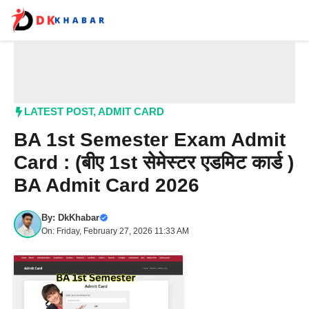
Skip
to
content
Me
LATEST POST
,
ADMIT CARD
BA 1st Semester Exam Admit
Card : (बीए 1st सेमेस्टर एडमिट कार्ड )
BA Admit Card 2026
By:
DkKhabar
On: Friday, February 27, 2026 11:33 AM