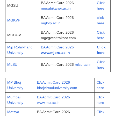
BA Admit Card 2026
Click
MGSU
mgsubikaner.ac.in
here
BA Admit Card 2026
click
MGKVP
mgkvp.ac.in
here
BA Admit Card 2026
Click
MGCGV
mgcgvchitrakoot.com
here
Mjp Rohilkhand
BA Admit Card 2026
Click
University
www.mjpru.ac.in
here
Click
MLSU
BA Admit Card 2026
mlsu.ac.in
here
MP Bhoj
BA Admit Card 2026
Click
University
bhojvirtualuniversity.com
here
Mumbai
BA Admit Card 2026
Click
University
www.mu.ac.in
here
Matsya
BA Admit Card 2026
Click