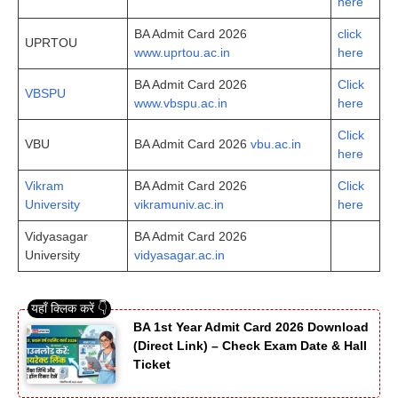
here
BA Admit Card 2026
click
UPRTOU
www.uprtou.ac.in
here
BA Admit Card 2026
Click
VBSPU
www.vbspu.ac.in
here
Click
VBU
BA Admit Card 2026
vbu.ac.in
here
Vikram
BA Admit Card 2026
Click
University
vikramuniv.ac.in
here
Vidyasagar
BA Admit Card 2026
University
vidyasagar.ac.in
BA 1st Year Admit Card 2026 Download
(Direct Link) – Check Exam Date & Hall
Ticket