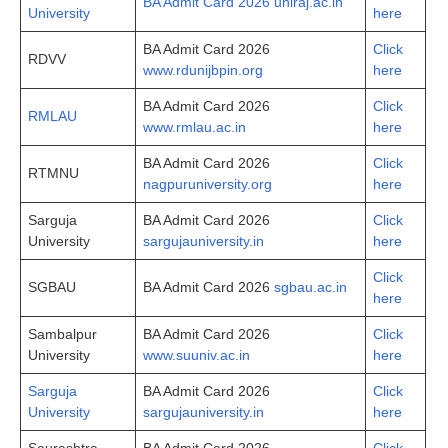
BA Admit Card 2026 uniraj.ac.in
University
here
BA Admit Card 2026
Click
RDVV
www.rdunijbpin.org
here
BA Admit Card 2026
Click
RMLAU
www.rmlau.ac.in
here
BA Admit Card 2026
Click
RTMNU
nagpuruniversity.org
here
Sarguja
BA Admit Card 2026
Click
University
sargujauniversity.in
here
Click
SGBAU
BA Admit Card 2026
sgbau.ac.in
here
Sambalpur
BA Admit Card 2026
Click
University
www.suuniv.ac.in
here
Sarguja
BA Admit Card 2026
Click
University
sargujauniversity.in
here
Saurashtra
BA Admit Card 2026
Click