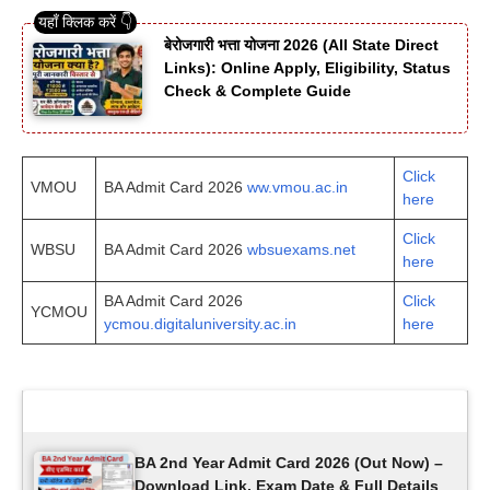
बेरोजगारी भत्ता योजना 2026 (All State Direct
Links): Online Apply, Eligibility, Status
Check & Complete Guide
Click
VMOU
BA Admit Card 2026
ww.vmou.ac.in
here
Click
WBSU
BA Admit Card 2026
wbsuexams.net
here
BA Admit Card 2026
Click
YCMOU
ycmou.digitaluniversity.ac.in
here
Latest Updates
BA 2nd Year Admit Card 2026 (Out Now) –
Download Link, Exam Date & Full Details