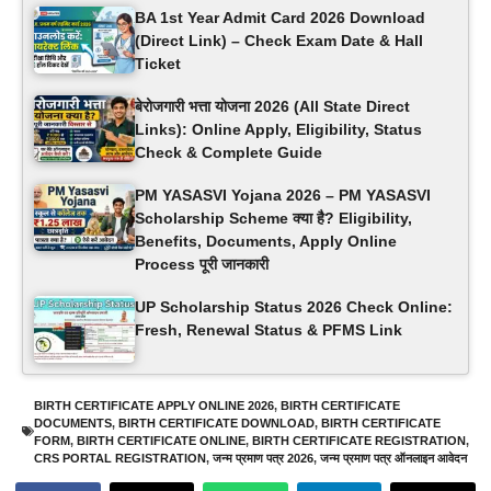
BA 1st Year Admit Card 2026 Download
(Direct Link) – Check Exam Date & Hall
Ticket
बेरोजगारी भत्ता योजना 2026 (All State Direct
Links): Online Apply, Eligibility, Status
Check & Complete Guide
PM YASASVI Yojana 2026 – PM YASASVI
Scholarship Scheme क्या है? Eligibility,
Benefits, Documents, Apply Online
Process पूरी जानकारी
UP Scholarship Status 2026 Check Online:
Fresh, Renewal Status & PFMS Link
BIRTH CERTIFICATE APPLY ONLINE 2026
,
BIRTH CERTIFICATE
DOCUMENTS
,
BIRTH CERTIFICATE DOWNLOAD
,
BIRTH CERTIFICATE
FORM
,
BIRTH CERTIFICATE ONLINE
,
BIRTH CERTIFICATE REGISTRATION
,
CRS PORTAL REGISTRATION
,
जन्म प्रमाण पत्र 2026
,
जन्म प्रमाण पत्र ऑनलाइन आवेदन