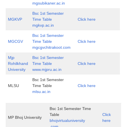
mgsubikaner.ac.in
Bsc 1st Semester
MGKVP
Time Table
Click here
mgkvp.ac.in
Bsc 1st Semester
MGCGV
Time Table
Click here
mgcgvchitrakoot.com
Mjp
Bsc 1st Semester
Rohilkhand
Time Table
Click here
University
www.mjpru.ac.in
Bsc 1st Semester
MLSU
Time Table
Click here
mlsu.ac.in
Bsc 1st Semester Time
Table
Click
MP Bhoj University
bhojvirtualuniversity
here
.com