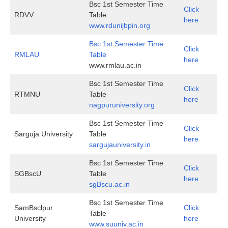
Bsc 1st Semester Time
Click
RDVV
Table
here
www.rdunijbpin.org
Bsc 1st Semester Time
Click
RMLAU
Table
here
www.rmlau.ac.in
Bsc 1st Semester Time
Click
RTMNU
Table
here
nagpuruniversity.org
Bsc 1st Semester Time
Click
Sarguja University
Table
here
sargujauniversity.in
Bsc 1st Semester Time
Click
SGBscU
Table
here
sgBscu.ac.in
Bsc 1st Semester Time
SamBsclpur
Click
Table
University
here
www.suuniv.ac.in