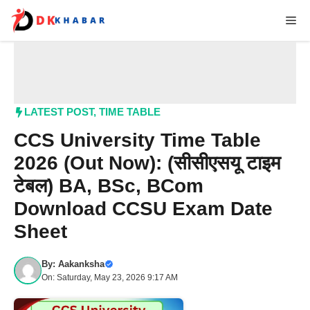
Skip
Me
to
content
LATEST POST
,
TIME TABLE
CCS University Time Table
2026 (Out Now): (सीसीएसयू टाइम
टेबल) BA, BSc, BCom
Download CCSU Exam Date
Sheet
By:
Aakanksha
On: Saturday, May 23, 2026 9:17 AM