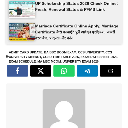
UP Scholarship Status 2026 Check Online:
Fresh, Renewal Status & PFMS Link
Marriage Certificate Online Apply, Marriage
Certificate कैसे बनवाएं? पूरी आवेदन प्रक्रिया, जरूरी
दस्तावेज, पात्रता और फीस
ADMIT CARD UPDATE
,
BA BSC BCOM EXAM
,
CCS UNIVERSITY
,
CCS
UNIVERSITY MEERUT
,
CCSU TIME TABLE 2026
,
EXAM DATE SHEET 2026
,
EXAM SCHEDULE
,
MA MSC MCOM
,
UNIVERSITY EXAM 2026