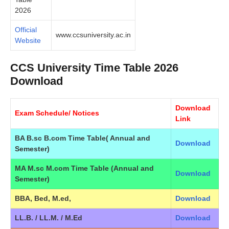
2026
Official
www.ccsuniversity.ac.in
Website
CCS University Time Table 2026
Download
Download
Exam Schedule/ Notices
Link
BA B.sc B.com Time Table( Annual and
Download
Semester)
MA M.sc M.com Time Table (Annual and
Download
Semester)
BBA, Bed, M.ed,
Download
LL.B. / LL.M. / M.Ed
Download