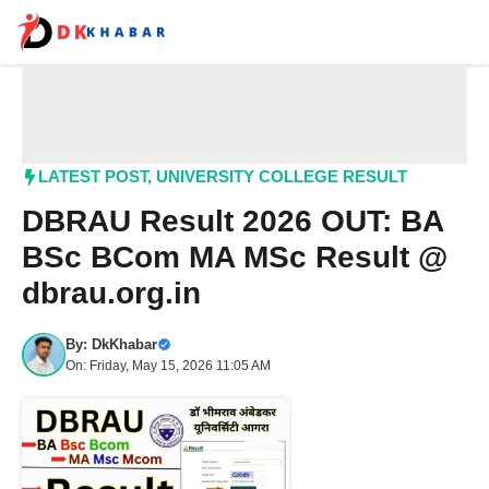
Skip
to
content
Me
LATEST POST
,
UNIVERSITY COLLEGE RESULT
DBRAU Result 2026 OUT: BA
BSc BCom MA MSc Result @
dbrau.org.in
By:
DkKhabar
On: Friday, May 15, 2026 11:05 AM