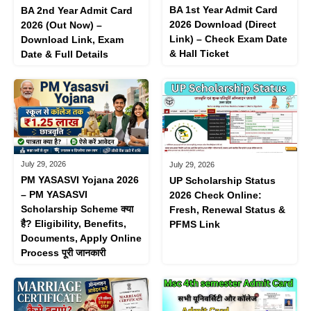
BA 1st Year Admit Card
BA 2nd Year Admit Card
2026 Download (Direct
2026 (Out Now) –
Link) – Check Exam Date
Download Link, Exam
& Hall Ticket
Date & Full Details
July 29, 2026
July 29, 2026
PM YASASVI Yojana 2026
UP Scholarship Status
– PM YASASVI
2026 Check Online:
Scholarship Scheme क्या
Fresh, Renewal Status &
है? Eligibility, Benefits,
PFMS Link
Documents, Apply Online
Process पूरी जानकारी