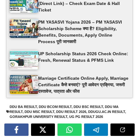
(Direct Link) – Check Exam Date & Hall
Ticket
PM YASASVI Yojana 2026 – PM YASASVI
Scholarship Scheme क्या है? Eligibility,
Benefits, Documents, Apply Online
Process पूरी जानकारी
UP Scholarship Status 2026 Check Online:
Fresh, Renewal Status & PFMS Link
Marriage Certificate Online Apply, Marriage
Certificate कैसे बनवाएं? पूरी आवेदन प्रक्रिया, जरूरी
दस्तावेज, पात्रता और फीस
DDU BA RESULT
,
DDU BCOM RESULT
,
DDU BSC RESULT
,
DDU MA
RESULT
,
DDU MSC RESULT
,
DDU RESULT 2026
,
DDUGU.AC.IN RESULT
,
GORAKHPUR UNIVERSITY RESULT
,
UG PG RESULT 2026