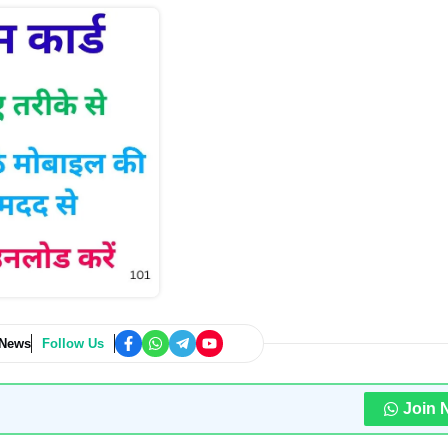
 News
Follow Us
Join 