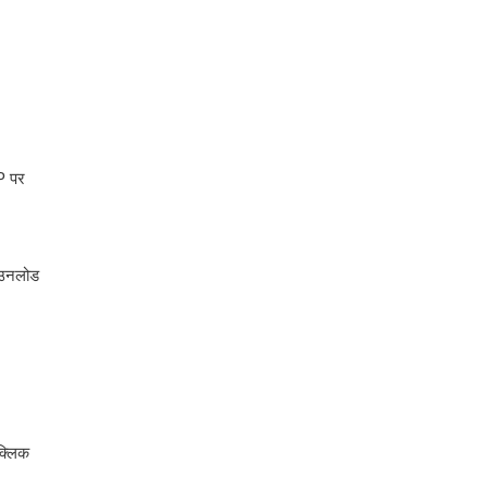
TP पर
डाउनलोड
क्लिक