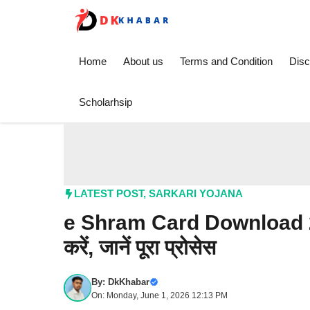
Skip
to
content
Home
About us
Terms and Condition
Disc
Scholarhsip
LATEST POST
,
SARKARI YOJANA
e Shram Card Download 2026
करें, जानें पूरा प्रोसेस
By:
DkKhabar
On: Monday, June 1, 2026 12:13 PM