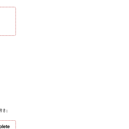
ी है।
plete