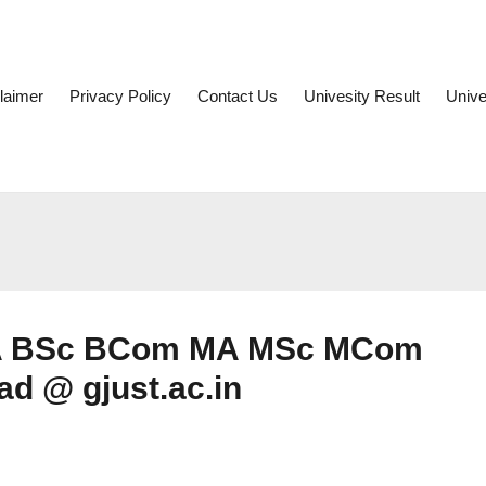
laimer
Privacy Policy
Contact Us
Univesity Result
Unive
 BA BSc BCom MA MSc MCom
d @ gjust.ac.in