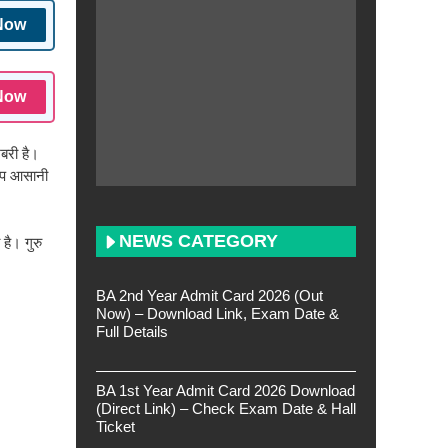
Now
Now
खबरी है।
 आप आसानी
NEWS CATEGORY
है। गुरु
BA 2nd Year Admit Card 2026 (Out
Now) – Download Link, Exam Date &
Full Details
BA 1st Year Admit Card 2026 Download
(Direct Link) – Check Exam Date & Hall
Ticket