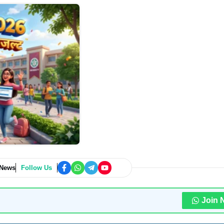
 News
Follow Us
Join 