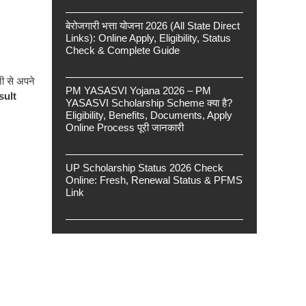
बेरोजगारी भत्ता योजना 2026 (All State Direct
Links): Online Apply, Eligibility, Status
Check & Complete Guide
नी से अपने
PM YASASVI Yojana 2026 – PM
ult
YASASVI Scholarship Scheme क्या है?
Eligibility, Benefits, Documents, Apply
Online Process पूरी जानकारी
UP Scholarship Status 2026 Check
Online: Fresh, Renewal Status & PFMS
Link