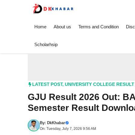
Skip
to
content
Home
About us
Terms and Condition
Disc
Scholarhsip
LATEST POST
,
UNIVERSITY COLLEGE RESULT
GJU Result 2026 Out:
Semester Result Downloa
By:
DkKhabar
On: Tuesday, July 7, 2026 9:56 AM