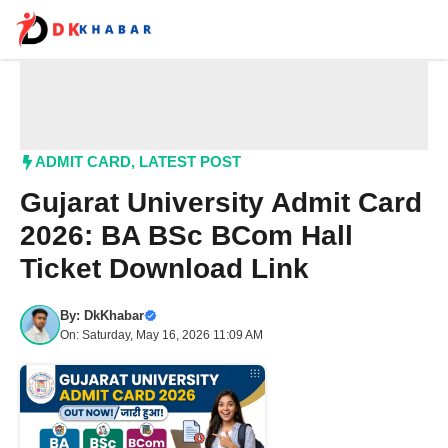
Skip
to
content
Me
ADMIT CARD
,
LATEST POST
Gujarat University Admit Card
2026: BA BSc BCom Hall
Ticket Download Link
By:
DkKhabar
On: Saturday, May 16, 2026 11:09 AM