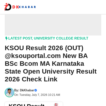
Skip
to
content
Me
LATEST POST
,
UNIVERSITY COLLEGE RESULT
KSOU Result 2026 (OUT)
@ksouportal.com New BA
BSc Bcom MA Karnataka
State Open University Result
2026 Check Link
By:
DkKhabar
On: Tuesday, July 7, 2026 10:21 AM