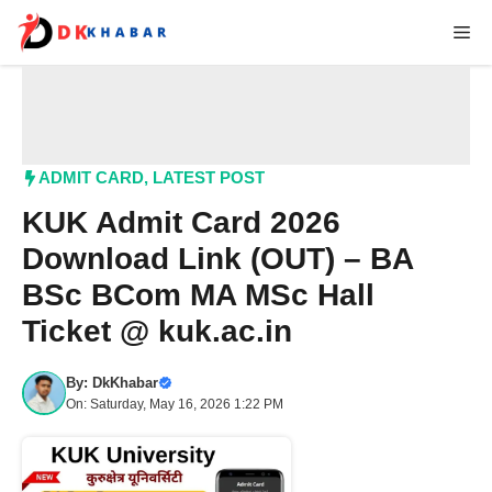
Skip
Me
to
content
ADMIT CARD
,
LATEST POST
KUK Admit Card 2026
Download Link (OUT) – BA
BSc BCom MA MSc Hall
Ticket @ kuk.ac.in
By:
DkKhabar
On: Saturday, May 16, 2026 1:22 PM