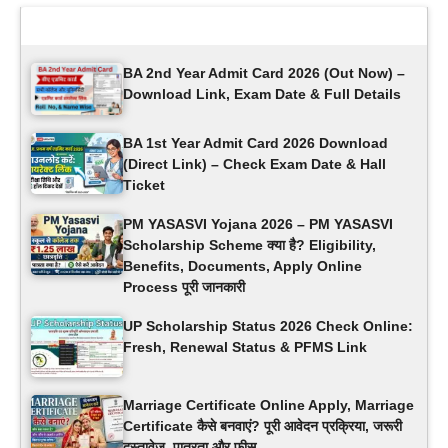
Latest Updates
BA 2nd Year Admit Card 2026 (Out Now) –
Download Link, Exam Date & Full Details
BA 1st Year Admit Card 2026 Download
(Direct Link) – Check Exam Date & Hall
Ticket
PM YASASVI Yojana 2026 – PM YASASVI
Scholarship Scheme क्या है? Eligibility,
Benefits, Documents, Apply Online
Process पूरी जानकारी
UP Scholarship Status 2026 Check Online:
Fresh, Renewal Status & PFMS Link
Marriage Certificate Online Apply, Marriage
Certificate कैसे बनवाएं? पूरी आवेदन प्रक्रिया, जरूरी
दस्तावेज, पात्रता और फीस