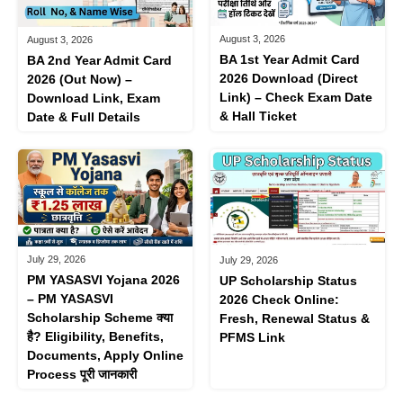
August 3, 2026
August 3, 2026
BA 1st Year Admit Card
BA 2nd Year Admit Card
2026 Download (Direct
2026 (Out Now) –
Link) – Check Exam Date
Download Link, Exam
& Hall Ticket
Date & Full Details
July 29, 2026
July 29, 2026
PM YASASVI Yojana 2026
UP Scholarship Status
– PM YASASVI
2026 Check Online:
Scholarship Scheme क्या
Fresh, Renewal Status &
है? Eligibility, Benefits,
PFMS Link
Documents, Apply Online
Process पूरी जानकारी