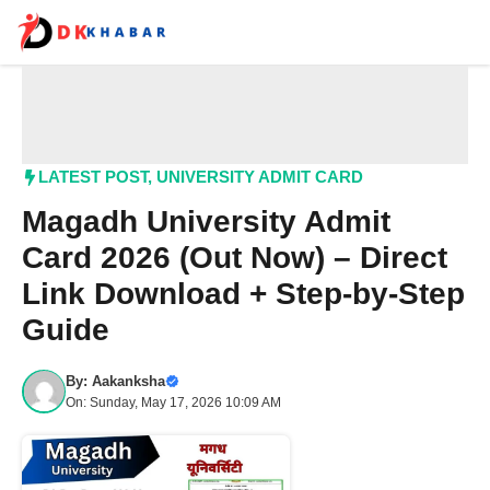
Skip
to
content
Me
LATEST POST
,
UNIVERSITY ADMIT CARD
Magadh University Admit
Card 2026 (Out Now) – Direct
Link Download + Step-by-Step
Guide
By:
Aakanksha
On: Sunday, May 17, 2026 10:09 AM