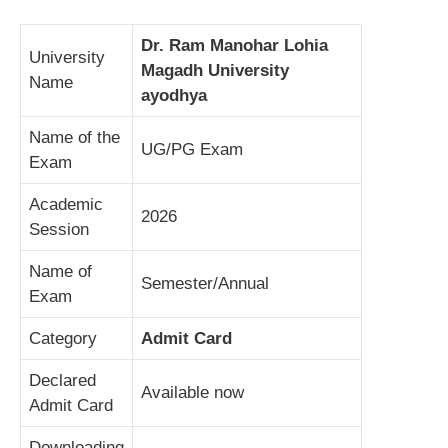
Dr. Ram Manohar Lohia
University
Magadh University
Name
ayodhya
Name of the
UG/PG Exam
Exam
Academic
2026
Session
Name of
Semester/Annual
Exam
Category
Admit Card
Declared
Available now
Admit Card
Downloading