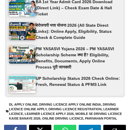
BA 1st Year Admit Card 2026 Download
(Direct Link) – Check Exam Date & Hall
Ticket
बेरोजगारी भत्ता योजना 2026 (All State Direct
Links): Online Apply, Eligibility, Status
Check & Complete Guide
PM YASASVI Yojana 2026 – PM YASASVI
Scholarship Scheme क्या है? Eligibility,
Benefits, Documents, Apply Online
Process पूरी जानकारी
UP Scholarship Status 2026 Check Online:
Fresh, Renewal Status & PFMS Link
DL APPLY ONLINE
,
DRIVING LICENCE APPLY ONLINE INDIA
,
DRIVING
LICENCE ONLINE APPLY
,
DRIVING LICENCE REGISTRATION
,
LEARNER
LICENCE
,
LEARNER LICENCE APPLY 2026
,
MOBILE SE DRIVING LICENCE
KAISE BANAYE 2026
,
ONLINE DRIVING LICENCE
,
PARIVAHAN PORTAL