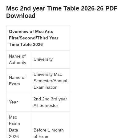
Msc 2nd year Time Table 2026-26 PDF
Download
Overview of Msc Arts
First/Second/Third Year
Time Table 2026
Name of
University
Authority
University Msc
Name of
Semester/Annual
Exam
Examination
2nd 2nd 3rd year
Year
All Semester
Msc
Exam
Date
Before 1 month
2026
of Exam