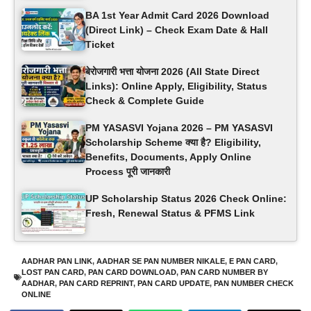
BA 1st Year Admit Card 2026 Download
(Direct Link) – Check Exam Date & Hall
Ticket
बेरोजगारी भत्ता योजना 2026 (All State Direct
Links): Online Apply, Eligibility, Status
Check & Complete Guide
PM YASASVI Yojana 2026 – PM YASASVI
Scholarship Scheme क्या है? Eligibility,
Benefits, Documents, Apply Online
Process पूरी जानकारी
UP Scholarship Status 2026 Check Online:
Fresh, Renewal Status & PFMS Link
AADHAR PAN LINK
,
AADHAR SE PAN NUMBER NIKALE
,
E PAN CARD
,
LOST PAN CARD
,
PAN CARD DOWNLOAD
,
PAN CARD NUMBER BY
AADHAR
,
PAN CARD REPRINT
,
PAN CARD UPDATE
,
PAN NUMBER CHECK
ONLINE