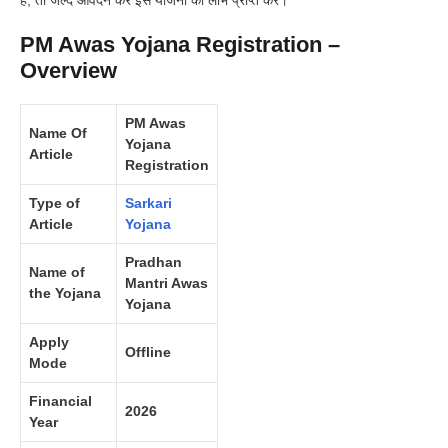
है, तो जल्द आवेदन कर इस योजना का लाभ प्राप्त करें।
PM Awas Yojana Registration –
Overview
PM Awas
Na
m
e Of
Yojana
Article
Registration
Type of
Sarkari
Artic
l
e
Yojana
Pradhan
Name of
Mantri Awas
the Yojana
Yojana
Apply
Offline
Mode
Financial
2026
Year