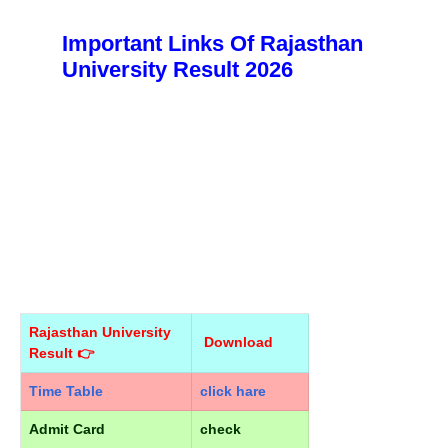
Important Links Of Rajasthan
University Result 2026
Rajasthan University
Download
Result 👉
Time Table
click hare
Admit Card
check