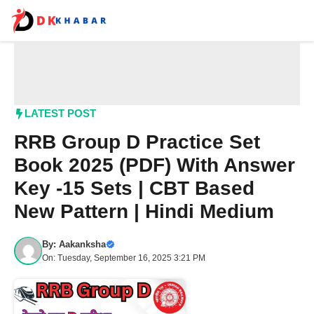
Skip
to
content
Me
LATEST POST
RRB Group D Practice Set
Book 2025 (PDF) With Answer
Key -15 Sets | CBT Based
New Pattern | Hindi Medium
By:
Aakanksha
On: Tuesday, September 16, 2025 3:21 PM