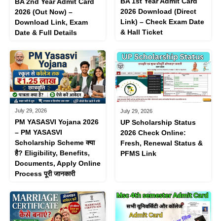
BA 1st Year Admit Card
BA 2nd Year Admit Card
2026 Download (Direct
2026 (Out Now) –
Link) – Check Exam Date
Download Link, Exam
& Hall Ticket
Date & Full Details
July 29, 2026
July 29, 2026
PM YASASVI Yojana 2026
UP Scholarship Status
– PM YASASVI
2026 Check Online:
Scholarship Scheme क्या
Fresh, Renewal Status &
है? Eligibility, Benefits,
PFMS Link
Documents, Apply Online
Process पूरी जानकारी