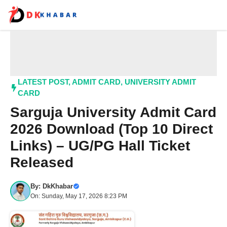
Skip
to
content
Me
LATEST POST
,
ADMIT CARD
,
UNIVERSITY ADMIT
CARD
Sarguja University Admit Card
2026 Download (Top 10 Direct
Links) – UG/PG Hall Ticket
Released
By:
DkKhabar
On: Sunday, May 17, 2026 8:23 PM