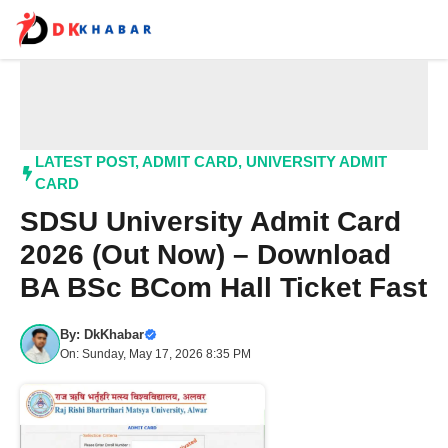
Skip
to
content
Me
LATEST POST
,
ADMIT CARD
,
UNIVERSITY ADMIT
CARD
SDSU University Admit Card
2026 (Out Now) – Download
BA BSc BCom Hall Ticket Fast
By:
DkKhabar
On: Sunday, May 17, 2026 8:35 PM