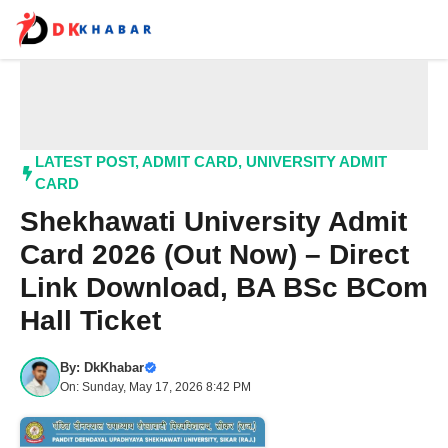
Skip
to
content
Me
LATEST POST
,
ADMIT CARD
,
UNIVERSITY ADMIT
CARD
Shekhawati University Admit
Card 2026 (Out Now) – Direct
Link Download, BA BSc BCom
Hall Ticket
By:
DkKhabar
On: Sunday, May 17, 2026 8:42 PM