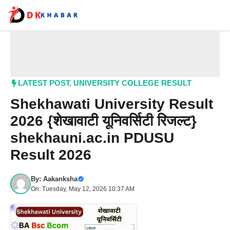
Skip
to
content
Me
LATEST POST
,
UNIVERSITY COLLEGE RESULT
Shekhawati University Result
2026 {शेखावाटी यूनिवर्सिटी रिजल्ट}
shekhauni.ac.in PDUSU
Result 2026
By:
Aakanksha
On: Tuesday, May 12, 2026 10:37 AM