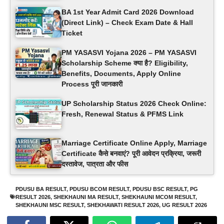
BA 1st Year Admit Card 2026 Download
(Direct Link) – Check Exam Date & Hall
Ticket
PM YASASVI Yojana 2026 – PM YASASVI
Scholarship Scheme क्या है? Eligibility,
Benefits, Documents, Apply Online
Process पूरी जानकारी
UP Scholarship Status 2026 Check Online:
Fresh, Renewal Status & PFMS Link
Marriage Certificate Online Apply, Marriage
Certificate कैसे बनवाएं? पूरी आवेदन प्रक्रिया, जरूरी
दस्तावेज, पात्रता और फीस
PDUSU BA RESULT
,
PDUSU BCOM RESULT
,
PDUSU BSC RESULT
,
PG
RESULT 2026
,
SHEKHAUNI MA RESULT
,
SHEKHAUNI MCOM RESULT
,
SHEKHAUNI MSC RESULT
,
SHEKHAWATI RESULT 2026
,
UG RESULT 2026