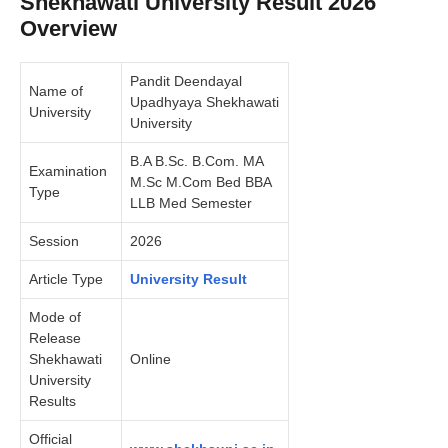
Shekhawati University Result 2026
Overview
Pandit Deendayal
Name of
Upadhyaya Shekhawati
University
University
B.A B.Sc. B.Com. MA
Examination
M.Sc M.Com Bed BBA
Type
LLB Med Semester
Session
2026
Article Type
University Result
Mode of
Release
Shekhawati
Online
University
Results
Official