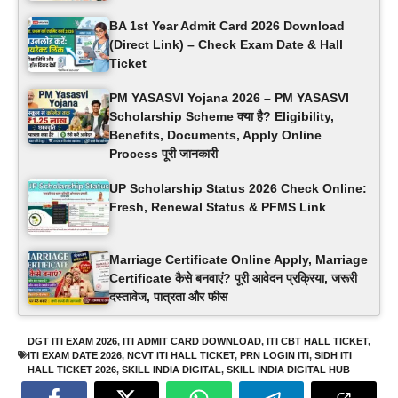
BA 1st Year Admit Card 2026 Download
(Direct Link) – Check Exam Date & Hall
Ticket
PM YASASVI Yojana 2026 – PM YASASVI
Scholarship Scheme क्या है? Eligibility,
Benefits, Documents, Apply Online
Process पूरी जानकारी
UP Scholarship Status 2026 Check Online:
Fresh, Renewal Status & PFMS Link
Marriage Certificate Online Apply, Marriage
Certificate कैसे बनवाएं? पूरी आवेदन प्रक्रिया, जरूरी
दस्तावेज, पात्रता और फीस
DGT ITI EXAM 2026
,
ITI ADMIT CARD DOWNLOAD
,
ITI CBT HALL TICKET
,
ITI EXAM DATE 2026
,
NCVT ITI HALL TICKET
,
PRN LOGIN ITI
,
SIDH ITI
HALL TICKET 2026
,
SKILL INDIA DIGITAL
,
SKILL INDIA DIGITAL HUB