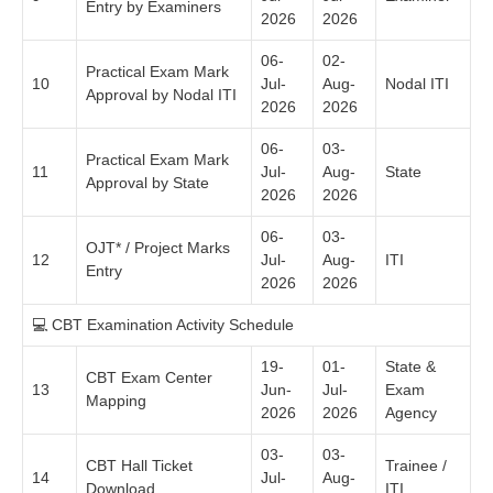
Entry by Examiners
2026
2026
06-
02-
Practical Exam Mark
10
Jul-
Aug-
Nodal ITI
Approval by Nodal ITI
2026
2026
06-
03-
Practical Exam Mark
11
Jul-
Aug-
State
Approval by State
2026
2026
06-
03-
OJT* / Project Marks
12
Jul-
Aug-
ITI
Entry
2026
2026
💻 CBT Examination Activity Schedule
19-
01-
State &
CBT Exam Center
13
Jun-
Jul-
Exam
Mapping
2026
2026
Agency
03-
03-
CBT Hall Ticket
Trainee /
14
Jul-
Aug-
Download
ITI