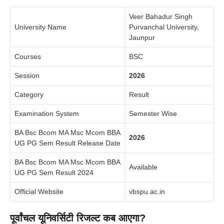
Veer Bahadur Singh
University Name
Purvanchal University,
Jaunpur
Courses
BSC
Session
2026
Category
Result
Examination System
Semester Wise
BA Bsc Bcom MA Msc Mcom BBA
2026
UG PG Sem Result Release Date
BA Bsc Bcom MA Msc Mcom BBA
Available
UG PG Sem Result 2024
Official Website
vbspu.ac.in
पूर्वांचल यूनिवर्सिटी रिजल्ट कब आएगा?