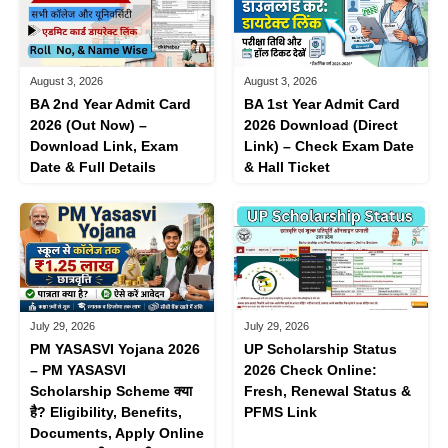
August 3, 2026
August 3, 2026
BA 1st Year Admit Card
BA 2nd Year Admit Card
2026 Download (Direct
2026 (Out Now) –
Link) – Check Exam Date
Download Link, Exam
& Hall Ticket
Date & Full Details
July 29, 2026
July 29, 2026
PM YASASVI Yojana 2026
UP Scholarship Status
– PM YASASVI
2026 Check Online:
Scholarship Scheme क्या
Fresh, Renewal Status &
है? Eligibility, Benefits,
PFMS Link
Documents, Apply Online