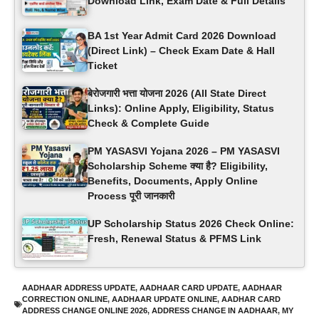
Download Link, Exam Date & Full Details
BA 1st Year Admit Card 2026 Download
(Direct Link) – Check Exam Date & Hall
Ticket
बेरोजगारी भत्ता योजना 2026 (All State Direct
Links): Online Apply, Eligibility, Status
Check & Complete Guide
PM YASASVI Yojana 2026 – PM YASASVI
Scholarship Scheme क्या है? Eligibility,
Benefits, Documents, Apply Online
Process पूरी जानकारी
UP Scholarship Status 2026 Check Online:
Fresh, Renewal Status & PFMS Link
AADHAAR ADDRESS UPDATE
,
AADHAAR CARD UPDATE
,
AADHAAR
CORRECTION ONLINE
,
AADHAAR UPDATE ONLINE
,
AADHAR CARD
ADDRESS CHANGE ONLINE 2026
,
ADDRESS CHANGE IN AADHAAR
,
MY