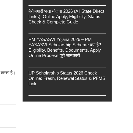
बेरोजगारी भत्ता योजना 2026 (All State Direct
Links): Online Apply, Eligibility, Status
Check & Complete Guide
PM YASASVI Yojana 2026 – PM
YASASVI Scholarship Scheme क्या है?
Eligibility, Benefits, Documents, Apply
Online Process पूरी जानकारी
 करता है।
UP Scholarship Status 2026 Check
Online: Fresh, Renewal Status & PFMS
Link