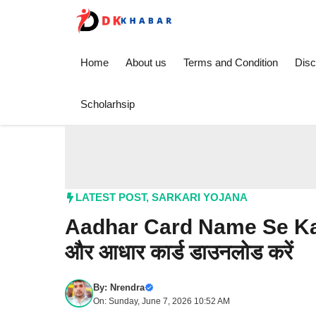
Skip
to
content
Home
About us
Terms and Condition
Disc
Scholarhsip
LATEST POST
,
SARKARI YOJANA
Aadhar Card Name Se Kaise
और आधार कार्ड डाउनलोड करें
By:
Nrendra
On: Sunday, June 7, 2026 10:52 AM