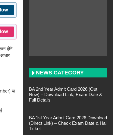
Now
Now
शान होने
र आधार
NEWS CATEGORY
BA 2nd Year Admit Card 2026 (Out
mber) या
Now) – Download Link, Exam Date &
Full Details
्ड
BA 1st Year Admit Card 2026 Download
(Direct Link) – Check Exam Date & Hall
Ticket