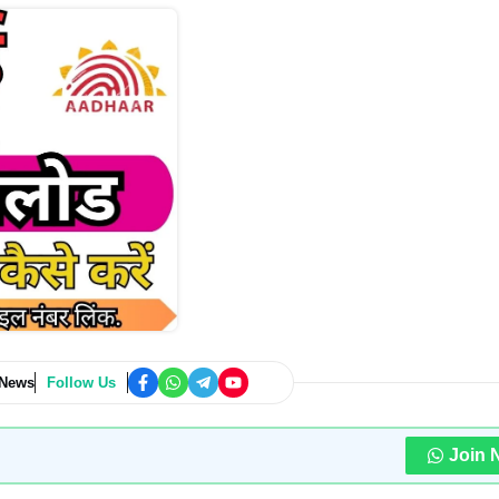
 News
Follow Us
Join 