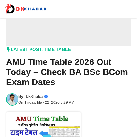
Skip
to
content
Me
LATEST POST
,
TIME TABLE
AMU Time Table 2026 Out
Today – Check BA BSc BCom
Exam Dates
By:
DkKhabar
On: Friday, May 22, 2026 3:29 PM