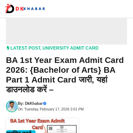
Skip
to
content
Me
LATEST POST
,
UNIVERSITY ADMIT CARD
BA 1st Year Exam Admit Card
2026: {Bachelor of Arts} BA
Part 1 Admit Card जारी, यहां
डाउनलोड करें –
By:
DkKhabar
On: Tuesday, February 17, 2026 3:01 PM