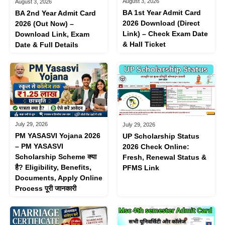
August 3, 2026
August 3, 2026
BA 1st Year Admit Card
BA 2nd Year Admit Card
2026 Download (Direct
2026 (Out Now) –
Link) – Check Exam Date
Download Link, Exam
& Hall Ticket
Date & Full Details
July 29, 2026
July 29, 2026
PM YASASVI Yojana 2026
UP Scholarship Status
– PM YASASVI
2026 Check Online:
Scholarship Scheme क्या
Fresh, Renewal Status &
है? Eligibility, Benefits,
PFMS Link
Documents, Apply Online
Process पूरी जानकारी