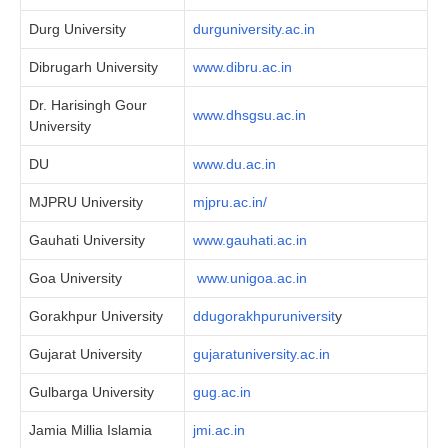
Durg University
durguniversity.ac.in
Dibrugarh University
www.dibru.ac.in
Dr. Harisingh Gour
www.dhsgsu.ac.in
University
DU
www.du.ac.in
MJPRU University
mjpru.ac.in/
Gauhati University
www.gauhati.ac.in
Goa University
www.unigoa.ac.in
Gorakhpur University
ddugorakhpuruniversit
y
Gujarat University
gujaratuniversity.ac.in
Gulbarga University
gug.ac.in
Jamia Millia Islamia
jmi.ac.in