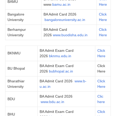
BAMU
www
.bamu.ac.in
Here
Bangalore
BA Admit Card 2026
Click
University
bangaloreuniversity.ac.in
Here
Berhampur
BA Admit Card
Click
University
2026
www.buodisha.edu.in
Here
BA Admit Exam Card
Click
BKNMU
2026
bknmu.edu.in
Here
BA Admit Exam Card
Click
BU Bhopal
2026
bubhopal.ac.in
Here
Bharathiar
BA Admit Card 2026
www.b-
Click
University
u.ac.in
Here
BA Admit Card 2026
Clic
BDU
www.bdu.ac.in
here
BA Admit Exam Card
Click
BHU