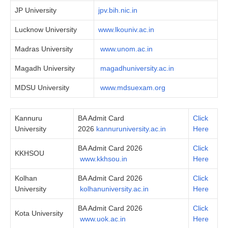
JP University
jpv.bih.nic.in
Lucknow University
www.lkouniv.ac.in
Madras University
www.unom.ac.in
Magadh University
magadhuniversity.ac.in
MDSU University
www.mdsuexam.org
Kannuru
BA Admit Card
Click
University
2026
kannuruniversity.ac.in
Here
BA Admit Card 2026
Click
KKHSOU
www.kkhsou.in
Here
Kolhan
BA Admit Card 2026
Click
University
kolhanuniversity.ac.in
Here
BA Admit Card 2026
Click
Kota University
www.uok.ac.in
Here