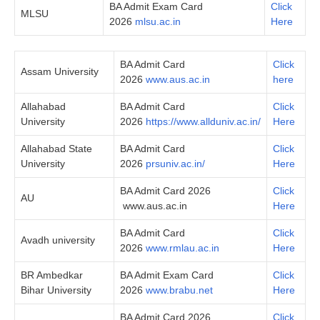
BA Admit Exam Card
Click
MLSU
2026
mlsu.ac.in
Here
BA Admit Card
Cli­ck
Assam University
2026
www.aus.ac.in
here
Allahabad
BA Admit Card
Click
University
2026
https://www.allduniv.ac.in/
Here
Allahabad State
BA Admit Card
Click
University
2026
prsuniv.ac.in/
Here
BA Admit Card 2026
Click
AU
www.aus.ac.in
Here
BA Admit Card
Click
Avadh university
2026
www.rmlau.ac.in
Here
BR Ambedkar
BA Admit Exam Card
Click
Bihar University
2026
www.brabu.net
Here
BA Admit Card 2026
Click