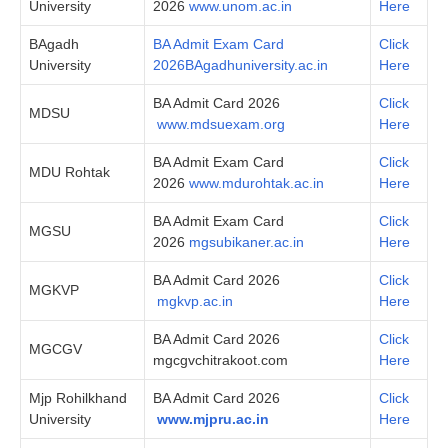
University
2026
www.unom.ac.in
Here
BAgadh
BA Admit Exam Card
Click
University
2026BAgadhuniversity.ac.in
Here
BA Admit Card 2026
Click
MDSU
www.mdsuexam.org
Here
BA Admit Exam Card
Click
MDU Rohtak
2026
www.mdurohtak.ac.in
Here
BA Admit Exam Card
Click
MGSU
2026
mgsubikaner.ac.in
Here
BA Admit Card 2026
Click
MGKVP
mgkvp.ac.in
Here
BA Admit Card 2026
Click
MGCGV
mgcgvchitrakoot.com
Here
Mjp Rohilkhand
BA Admit Card 2026
Click
University
www.mjpru.ac.in
Here