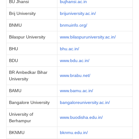
BU Jhansi
bujhansi.ac.in
Brij University
brijuniversity.ac.in/
BNMU
bnmuinfo.org/
Bilaspur University
www.bilaspuruniversity.ac.in/
BHU
bhu.ac.in/
BDU
www.bdu.ac.in/
BR Ambedkar Bihar
www.brabu.net/
University
BAMU
www.bamu.ac.in/
Bangalore University
bangaloreuniversity.ac.in/
University of
www.buodisha.edu.in/
Berhampur
BKNMU
bknmu.edu.in/