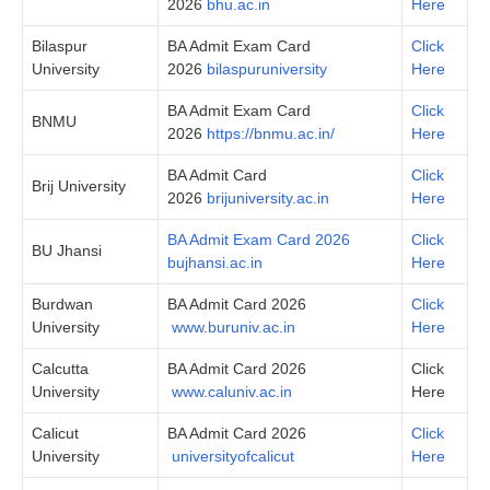
2026
bhu.ac.in
Here
Bilaspur
BA Admit Exam Card
Click
University
2026
bilaspuruniversity
Here
BA Admit Exam Card
Click
BNMU
2026
https://bnmu.ac.in/
Here
BA Admit Card
Click
Brij University
2026
brijuniversity.ac.in
Here
BA Admit Exam Card 2026
Click
BU Jhansi
bujhansi.ac.in
Here
Burdwan
BA Admit Card 2026
Click
University
www.buruniv.ac.in
Here
Calcutta
BA Admit Card 2026
Click
University
www.caluniv.ac.in
Here
Calicut
BA Admit Card 2026
Click
University
universityofcalicut
Here