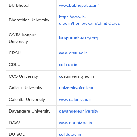
BU Bhopal
www.bubhopal.ac.in/
https://www.b-
Bharathiar University
u.ac.in/home/examAdmit Cards
CSJM Kanpur
kanpuruniversity.org
University
CRSU
www.crsu.ac.in
CDLU
cdlu.ac.in
CCS University
c
csuniversity.ac.in
Calicut University
universityofcalicut.
Calcutta University
www.caluniv.ac.in
Davangere University
davangereuniversity
DAVV
www.dauniv.ac.in
DU SOL
sol.du.ac.in