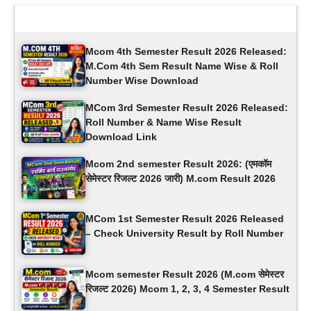
Latest Updates
Mcom 4th Semester Result 2026 Released:
M.Com 4th Sem Result Name Wise & Roll
Number Wise Download
MCom 3rd Semester Result 2026 Released:
Roll Number & Name Wise Result
Download Link
Mcom 2nd semester Result 2026: (एमकॉम ​​
सेमेस्टर रिजल्ट 2026 जारी) M.com Result 2026
MCom 1st Semester Result 2026 Released
– Check University Result by Roll Number
Mcom semester Result 2026 (M.com सेमेस्टर
रिजल्ट 2026) Mcom 1, 2, 3, 4 Semester Result