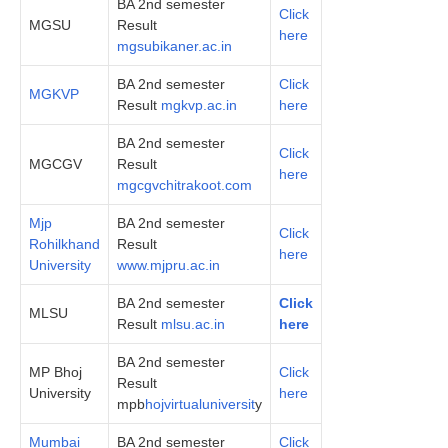
BA 2nd semester
Click
MGSU
Result
here
mgsubikaner.ac.in
BA 2nd semester
Click
MGKVP
Result
mgkvp.ac.in
here
BA 2nd semester
Click
MGCGV
Result
here
mgcgvchitrakoot.com
Mjp
BA 2nd semester
Click
Rohilkhand
Result
here
University
www.mjpru.ac.in
BA 2nd semester
Click
MLSU
Result
mlsu.ac.in
here
BA 2nd semester
MP Bhoj
Click
Result
University
here
mpb
hojvirtualuniversit
y
Mumbai
BA 2nd semester
Click