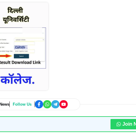
 News
Follow Us
Join 