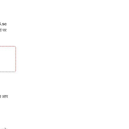
.sc
ं पर
अब आप