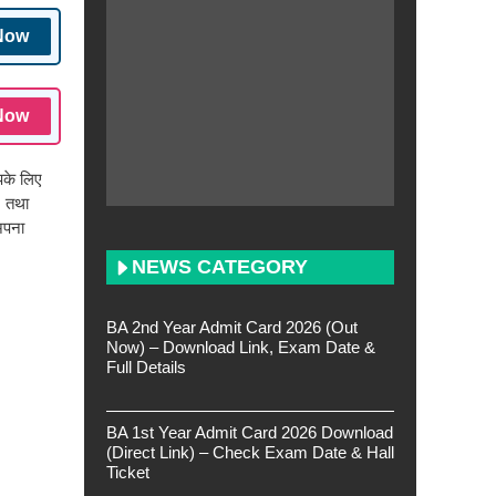
Now
Now
पके लिए
m तथा
अपना
NEWS CATEGORY
BA 2nd Year Admit Card 2026 (Out
Now) – Download Link, Exam Date &
Full Details
BA 1st Year Admit Card 2026 Download
(Direct Link) – Check Exam Date & Hall
Ticket