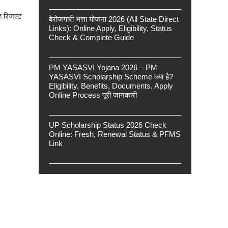
ह रिजल्ट
बेरोजगारी भत्ता योजना 2026 (All State Direct
Links): Online Apply, Eligibility, Status
Check & Complete Guide
PM YASASVI Yojana 2026 – PM
YASASVI Scholarship Scheme क्या है?
Eligibility, Benefits, Documents, Apply
Online Process पूरी जानकारी
UP Scholarship Status 2026 Check
Online: Fresh, Renewal Status & PFMS
Link