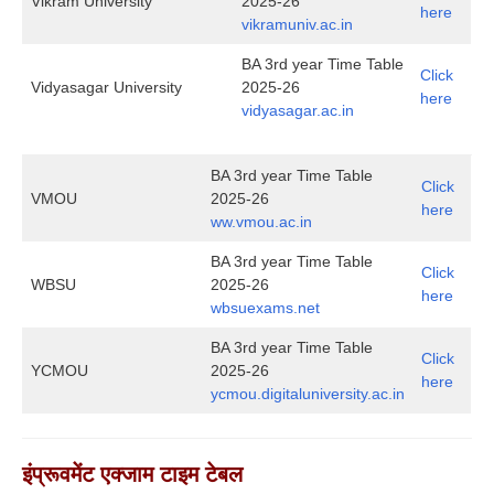
Vikram University
2025-26
here
vikramuniv.ac.in
BA 3rd year Time Table
Click
Vidyasagar University
2025-26
here
vidyasagar.ac.in
BA 3rd year Time Table
Click
VMOU
2025-26
here
ww.vmou.ac.in
BA 3rd year Time Table
Click
WBSU
2025-26
here
wbsuexams.net
BA 3rd year Time Table
Click
YCMOU
2025-26
here
ycmou.digitaluniversity.ac.in
इंप्रूवमेंट एक्जाम टाइम टेबल