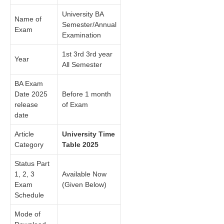
University BA
Name of
Semester/Annual
Exam
Examination
1st 3rd 3rd year
Year
All Semester
BA Exam
Date 2025
Before 1 month
release
of Exam
date
Article
University Time
Category
Table 2025
Status Part
1, 2, 3
Available Now
Exam
(Given Below)
Schedule
Mode of