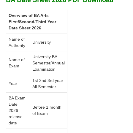
Overview of BA Arts
First/Second/Third Year
Date Sheet 2026
Name of
University
Authority
University BA
Name of
Semester/Annual
Exam
Examination
1st 2nd 3rd year
Year
All Semester
BA Exam
Date
Before 1 month
2026
of Exam
release
date