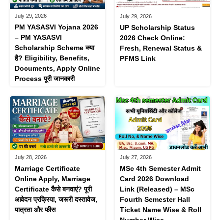
July 29, 2026
July 29, 2026
PM YASASVI Yojana 2026
UP Scholarship Status
– PM YASASVI
2026 Check Online:
Scholarship Scheme क्या
Fresh, Renewal Status &
है? Eligibility, Benefits,
PFMS Link
Documents, Apply Online
Process पूरी जानकारी
July 28, 2026
July 27, 2026
Marriage Certificate
MSc 4th Semester Admit
Online Apply, Marriage
Card 2026 Download
Certificate कैसे बनवाएं? पूरी
Link (Released) – MSc
आवेदन प्रक्रिया, जरूरी दस्तावेज,
Fourth Semester Hall
पात्रता और फीस
Ticket Name Wise & Roll
Number Wise