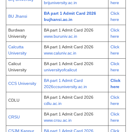
brijuniversity.ac.in
here
BA part 1 Admit Card 2026
Click
BU Jhansi
bujhansi.ac.in
here
Burdwan
BA part 1 Admit Card 2026
Click
University
www.buruniv.ac.in
here
Calcutta
BA part 1 Admit Card 2026
Click
University
www.caluniv.ac.in
here
Calicut
BA part 1 Admit Card 2026
Click
University
universityofcalicut
here
BA part 1 Admit Card
Click
CCS University
2026ccsuniversity.ac.in
here
BA part 1 Admit Card 2026
Click
CDLU
cdlu.ac.in
here
BA part 1 Admit Card 2026
Click
CRSU
www.crsu.ac.in
here
CSJM Kanpur
BA part 1 Admit Card 2026
Click