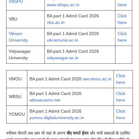
VBSPU
www.vbspu.ac.in
here
BA part 1 Admit Card 2026
Click
VBU
vbu.ac.in
here
Vikram
BA part 1 Admit Card 2026
Click
University
vikramuniv.ac.in
here
Vidyasagar
BA part 1 Admit Card 2026
University
vidyasagar.ac.in
Click
VMOU
BA part 1 Admit Card 2026
ww.vmou.ac.in
here
BA part 1 Admit Card 2026
Click
WBSU
wbsuexams.net
here
BA part 1 Admit Card 2026
Click
YCMOU
ycmou.digitaluniversity.ac.in
here
स्पीकर दोस्तों अब आप भी यहां से अपना
बीए फर्स्ट ईयर
और सभी कक्षाओं के एडमिट