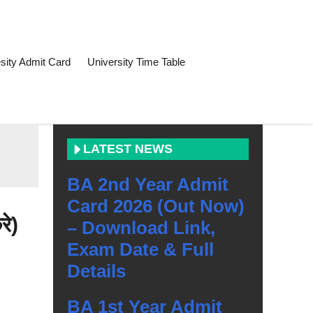
sity Admit Card
University Time Table
LATEST NEWS
BA 2nd Year Admit
Card 2026 (Out Now)
े)
– Download Link,
Exam Date & Full
Details
BA 1st Year Admit