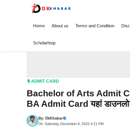
Skip
to
content
Home
About us
Terms and Condition
Disc
Scholarhsip
ADMIT CARD
Bachelor of Arts Admit Car
BA Admit Card यहां डाउनलोड
By:
DkKhabar
On: Saturday, December 6, 2025 4:21 PM