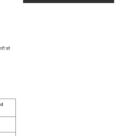
ारी को
rd