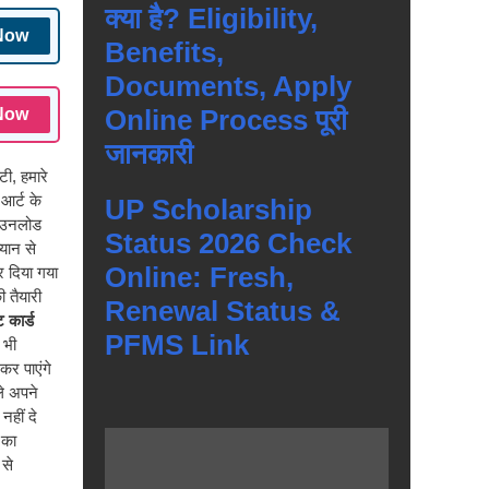
क्या है? Eligibility,
Now
Benefits,
Documents, Apply
Online Process पूरी
Now
जानकारी
िटी, हमारे
आर्ट के
UP Scholarship
ाउनलोड
Status 2026 Check
यान से
Online: Fresh,
र दिया गया
 तैयारी
Renewal Status &
 कार्ड
PFMS Link
 भी
र पाएंगे
ले अपने
नहीं दे
 का
से