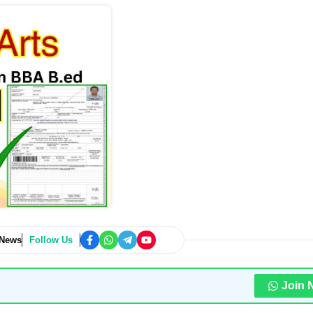
 News
Follow Us
Join 