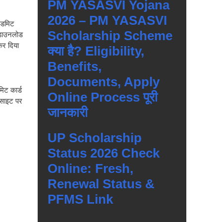
PM YASASVI Yojana
2026 – PM YASASVI
एडमिट
Scholarship Scheme
डाउनलोड
कर दिया
क्या है? Eligibility,
Benefits,
Documents, Apply
िट कार्ड
Online Process पूरी
 साइट पर
जानकारी
UP Scholarship
Status 2026 Check
Online: Fresh,
Renewal Status &
PFMS Link