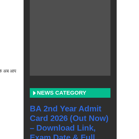
 कि अब आप
NEWS CATEGORY
BA 2nd Year Admit
Card 2026 (Out Now)
– Download Link,
Exam Date & Full