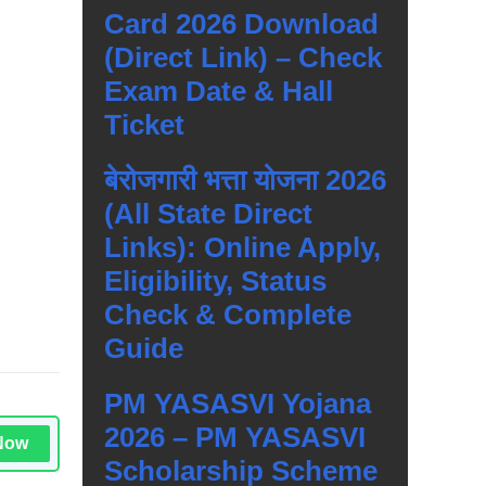
Card 2026 Download
(Direct Link) – Check
Exam Date & Hall
Ticket
बेरोजगारी भत्ता योजना 2026
(All State Direct
Links): Online Apply,
Eligibility, Status
Check & Complete
Guide
PM YASASVI Yojana
2026 – PM YASASVI
Now
Scholarship Scheme