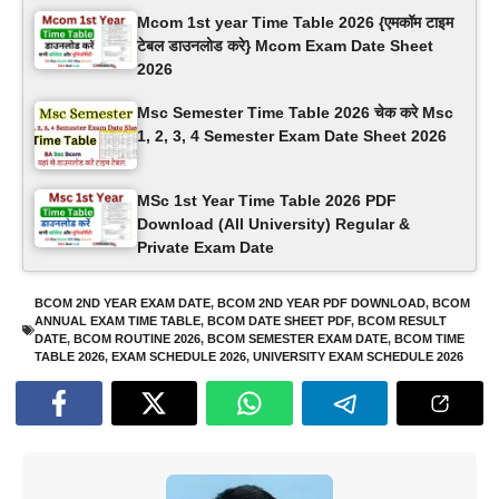
Mcom 1st year Time Table 2026 {एमकॉम टाइम
टेबल डाउनलोड करे} Mcom Exam Date Sheet
2026
Msc Semester Time Table 2026 चेक करे Msc
1, 2, 3, 4 Semester Exam Date Sheet 2026
MSc 1st Year Time Table 2026 PDF
Download (All University) Regular &
Private Exam Date
BCOM 2ND YEAR EXAM DATE
,
BCOM 2ND YEAR PDF DOWNLOAD
,
BCOM
ANNUAL EXAM TIME TABLE
,
BCOM DATE SHEET PDF
,
BCOM RESULT
DATE
,
BCOM ROUTINE 2026
,
BCOM SEMESTER EXAM DATE
,
BCOM TIME
TABLE 2026
,
EXAM SCHEDULE 2026
,
UNIVERSITY EXAM SCHEDULE 2026