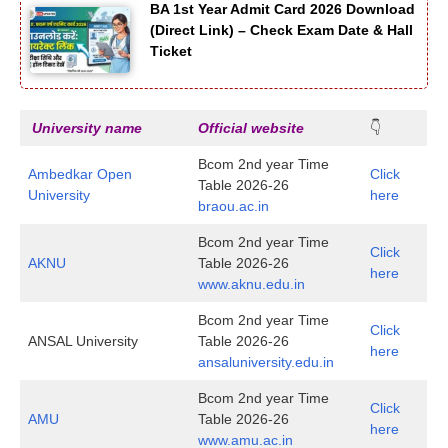
BA 1st Year Admit Card 2026 Download
(Direct Link) – Check Exam Date & Hall
Ticket
University name
Official website
👇
Bcom 2nd year Time
Ambedkar Open
Click
Table 2026-26
University
here
braou.ac.in
Bcom 2nd year Time
Click
AKNU
Table 2026-26
here
www.aknu.edu.in
Bcom 2nd year Time
Click
ANSAL University
Table 2026-26
here
ansaluniversity.edu.in
Bcom 2nd year Time
Click
AMU
Table 2026-26
here
www.amu.ac.in