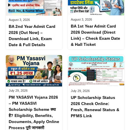
August 3, 2026
August 3, 2026
BA 1st Year Admit Card
BA 2nd Year Admit Card
2026 Download (Direct
2026 (Out Now) –
Link) – Check Exam Date
Download Link, Exam
& Hall Ticket
Date & Full Details
July 29, 2026
July 29, 2026
PM YASASVI Yojana 2026
UP Scholarship Status
– PM YASASVI
2026 Check Online:
Scholarship Scheme क्या
Fresh, Renewal Status &
है? Eligibility, Benefits,
PFMS Link
Documents, Apply Online
Process पूरी जानकारी