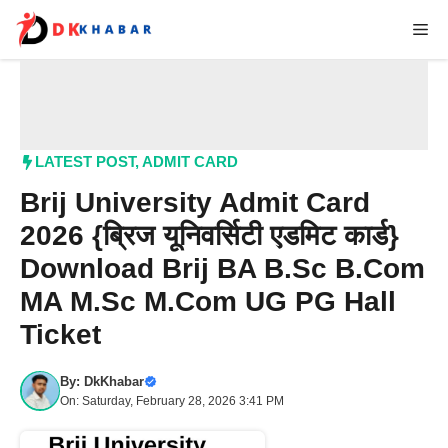
Skip
Me
to
content
LATEST POST
,
ADMIT CARD
Brij University Admit Card
2026 {ब्रिज यूनिवर्सिटी एडमिट कार्ड}
Download Brij BA B.Sc B.Com
MA M.Sc M.Com UG PG Hall
Ticket
By:
DkKhabar
On: Saturday, February 28, 2026 3:41 PM