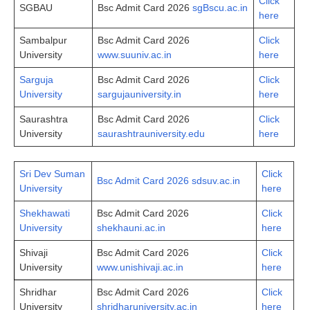
Click
SGBAU
Bsc Admit Card 2026
sgBscu.ac.in
here
Sambalpur
Bsc Admit Card 2026
Click
University
www.suuniv.ac.in
here
Sarguja
Bsc Admit Card 2026
Click
University
sargujauniversity.in
here
Saurashtra
Bsc Admit Card 2026
Click
University
saurashtrauniversity.edu
here
Sri Dev Suman
Click
Bsc Admit Card 2026 sdsuv.ac.in
University
here
Shekhawati
Bsc Admit Card 2026
Click
University
shekhauni.ac.in
here
Shivaji
Bsc Admit Card 2026
Click
University
www.unishivaji.ac.in
here
Shridhar
Bsc Admit Card 2026
Click
University
shridharuniversity.ac.in
here