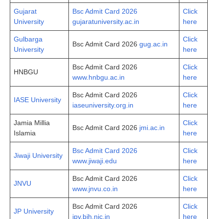
Gujarat
Bsc Admit Card 2026
Click
University
gujaratuniversity.ac.in
here
Gulbarga
Click
Bsc Admit Card 2026
gug.ac.in
University
here
Bsc Admit Card 2026
Click
HNBGU
www.hnbgu.ac.in
here
Bsc Admit Card 2026
Click
IASE University
iaseuniversity.org.in
here
Jamia Millia
Click
Bsc Admit Card 2026
jmi.ac.in
Islamia
here
Bsc Admit Card 2026
Click
Jiwaji University
www.jiwaji.edu
here
Bsc Admit Card 2026
Click
JNVU
www.jnvu.co.in
here
Bsc Admit Card 2026
Click
JP University
jpv.bih.nic.in
here