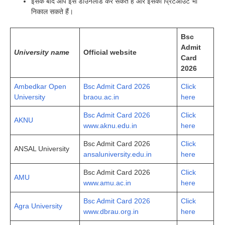
इसके बाद आप इसे डाउनलोड कर सकते हैं और इसका प्रिंटआउट भी
निकाल सकते हैं।
Bsc
Admit
University name
Official website
Card
2026
Ambedkar Open
Bsc Admit Card 2026
Click
University
braou.ac.in
here
Bsc Admit Card 2026
Click
AKNU
www.aknu.edu.in
here
Bsc Admit Card 2026
Click
ANSAL University
ansaluniversity.edu.in
here
Bsc Admit Card 2026
Click
AMU
www.amu.ac.in
here
Bsc Admit Card 2026
Click
Agra University
www.dbrau.org.in
here