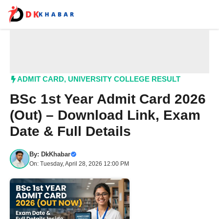
Skip
to
content
Me
ADMIT CARD
,
UNIVERSITY COLLEGE RESULT
BSc 1st Year Admit Card 2026
(Out) – Download Link, Exam
Date & Full Details
By:
DkKhabar
On: Tuesday, April 28, 2026 12:00 PM