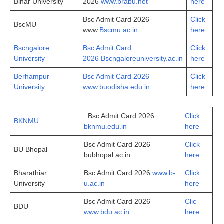
Bihar University
2026
www.brabu.net
here
Bsc Admit Card 2026
Click
BscMU
www
.Bscmu.ac.in
here
Bscngalore
Bsc Admit Card
Click
University
2026 Bscngaloreuniversity.ac.in
here
Berhampur
Bsc Admit Card 2026
Click
University
www.buodisha.edu.in
here
Bsc Admit Card 2026
Click
BKNMU
bknmu.edu.in
here
Bsc Admit Card 2026
Click
BU Bhopal
bubhopal.ac.in
here
Bharathiar
Bsc Admit Card 2026
www.b-
Click
University
u.ac.in
here
Bsc Admit Card 2026
Clic
BDU
www.bdu.ac.in
here