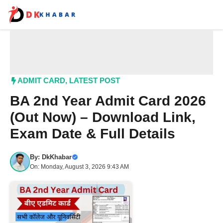
Skip
to
content
Me
ADMIT CARD
,
LATEST POST
BA 2nd Year Admit Card 2026
(Out Now) – Download Link,
Exam Date & Full Details
By:
DkKhabar
On: Monday, August 3, 2026 9:43 AM