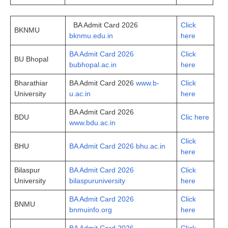
BA Admit Card 2026
Click
BKNMU
bknmu.edu.in
here
BA Admit Card 2026
Click
BU Bhopal
bubhopal.ac.in
here
Bharathiar
BA Admit Card 2026
www.b-
Click
University
u.ac.in
here
BA Admit Card 2026
BDU
Clic here
www.bdu.ac.in
Click
BHU
BA Admit Card 2026 bhu.ac.in
here
Bilaspur
BA Admit Card 2026
Click
University
bilaspuruniversity
here
BA Admit Card 2026
Click
BNMU
bnmuinfo.org
here