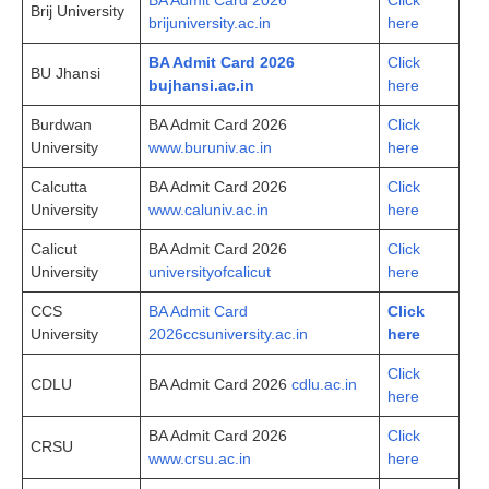
BA Admit Card 2026
Click
Brij University
brijuniversity.ac.in
here
BA Admit Card 2026
Click
BU Jhansi
bujhansi.ac.in
here
Burdwan
BA Admit Card 2026
Click
University
www.buruniv.ac.in
here
Calcutta
BA Admit Card 2026
Click
University
www.caluniv.ac.in
here
Calicut
BA Admit Card 2026
Click
University
universityofcalicut
here
CCS
BA Admit Card
Click
University
2026ccsuniversity.ac.in
here
Click
CDLU
BA Admit Card 2026
cdlu.ac.in
here
BA Admit Card 2026
Click
CRSU
www.crsu.ac.in
here