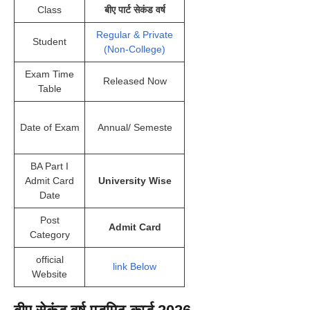
Class
बीए पार्ट सेकंड वर्ष
Regular & Private
Student
(Non-College)
Exam Time
Released Now
Table
Date of Exam
Annual/ Semeste
BA Part I
Admit Card
University Wise
Date
Post
Admit Card
Category
official
link Below
Website