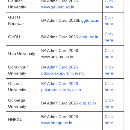
Gauhati
BA Admit Card 2026
Click
University
www.gauhati.ac.in
here
GGTU
Click
BA Admit Card 2026k
ggtu.ac.in
Banswar
here
Click
GNDU
BA Admit Card 2026
gndu.ac.in
here
BA Admit Card 2026
Click
Goa University
www.unigoa.ac.in
here
Gorakhpur
BA Admit Card 2026
Click
University
ddugorakhpuruniversity
here
Gujarat
BA Admit Card 2026
Click
University
gujaratuniversity.ac.in
here
Gulbarga
Click
BA Admit Card 2026
gug.ac.in
University
here
BA Admit Card 2026
Click
HNBGU
www.hnbgu.ac.in
here