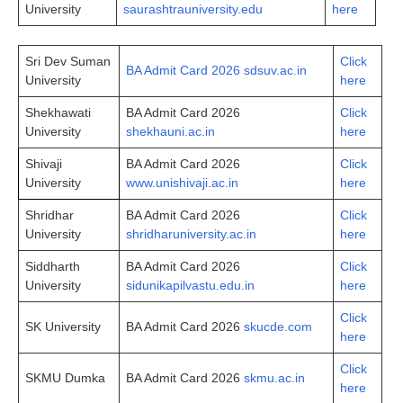
University
saurashtrauniversity.edu
here
Sri Dev Suman
Click
BA Admit Card 2026 sdsuv.ac.in
University
here
Shekhawati
BA Admit Card 2026
Click
University
shekhauni.ac.in
here
Shivaji
BA Admit Card 2026
Click
University
www.unishivaji.ac.in
here
Shridhar
BA Admit Card 2026
Click
University
shridharuniversity.ac.in
here
Siddharth
BA Admit Card 2026
Click
University
sidunikapilvastu.edu.in
here
Click
SK University
BA Admit Card 2026
skucde.com
here
Click
SKMU Dumka
BA Admit Card 2026
skmu.ac.in
here