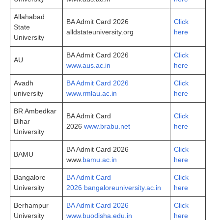
Allahabad
BA Admit Card 2026
Click
State
alldstateuniversity.org
here
University
BA Admit Card 2026
Click
AU
www.aus.ac.in
here
Avadh
BA Admit Card 2026
Click
university
www.rmlau.ac.in
here
BR Ambedkar
BA Admit Card
Click
Bihar
2026
www.brabu.net
here
University
BA Admit Card 2026
Click
BAMU
www
.bamu.ac.in
here
Bangalore
BA Admit Card
Click
University
2026 bangaloreuniversity.ac.in
here
Berhampur
BA Admit Card 2026
Click
University
www.buodisha.edu.in
here