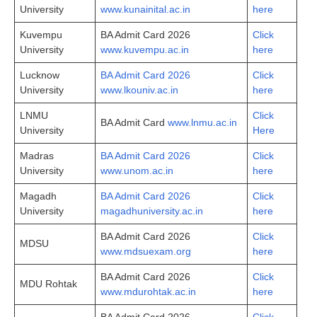
University
www.kunainital.ac.in
here
Kuvempu
BA Admit Card 2026
Click
University
www.kuvempu.ac.in
here
Lucknow
BA Admit Card 2026
Click
University
www.lkouniv.ac.in
here
LNMU
Click
BA Admit Card
www.lnmu.ac.in
University
Here
Madras
BA Admit Card 2026
Click
University
www.unom.ac.in
here
Magadh
BA Admit Card 2026
Click
University
magadhuniversity.ac.in
here
BA Admit Card 2026
Click
MDSU
www.mdsuexam.org
here
BA Admit Card 2026
Click
MDU Rohtak
www.mdurohtak.ac.in
here