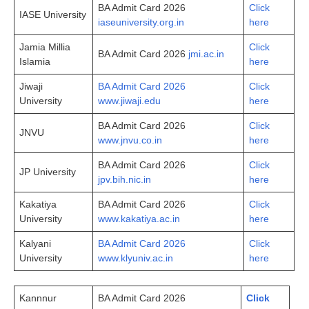
BA Admit Card 2026
Click
IASE University
iaseuniversity.org.in
here
Jamia Millia
Click
BA Admit Card 2026
jmi.ac.in
Islamia
here
Jiwaji
BA Admit Card 2026
Click
University
www.jiwaji.edu
here
BA Admit Card 2026
Click
JNVU
www.jnvu.co.in
here
BA Admit Card 2026
Click
JP University
jpv.bih.nic.in
here
Kakatiya
BA Admit Card 2026
Click
University
www.kakatiya.ac.in
here
Kalyani
BA Admit Card 2026
Click
University
www.klyuniv.ac.in
here
Kannnur
BA Admit Card 2026
Click