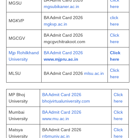
BA Admit Card 2026
Click
MGSU
mgsubikaner.ac.in
here
BA Admit Card 2026
click
MGKVP
mgkvp.ac.in
here
BA Admit Card 2026
Click
MGCGV
mgcgvchitrakoot.com
here
Mjp Rohilkhand
BA Admit Card 2026
Click
University
www.mjpru.ac.in
here
Click
MLSU
BA Admit Card 2026
mlsu.ac.in
here
MP Bhoj
BA Admit Card 2026
Click
University
bhojvirtualuniversity.com
here
Mumbai
BA Admit Card 2026
Click
University
www.mu.ac.in
here
Matsya
BA Admit Card 2026
Click
University
rrbmuniv.ac.in
here