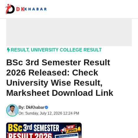
Skip
to
content
Me
RESULT
,
UNIVERSITY COLLEGE RESULT
BSc 3rd Semester Result
2026 Released: Check
University Wise Result,
Marksheet Download Link
By:
DkKhabar
On: Sunday, July 12, 2026 12:24 PM