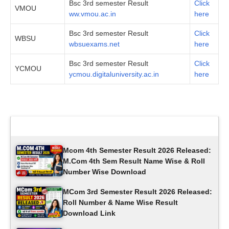
Bsc 3rd semester Result
Click
VMOU
ww.vmou.ac.in
here
Bsc 3rd semester Result
Click
WBSU
wbsuexams.net
here
Bsc 3rd semester Result
Click
YCMOU
ycmou.digitaluniversity.ac.in
here
Latest Updates
Mcom 4th Semester Result 2026 Released:
M.Com 4th Sem Result Name Wise & Roll
Number Wise Download
MCom 3rd Semester Result 2026 Released:
Roll Number & Name Wise Result
Download Link