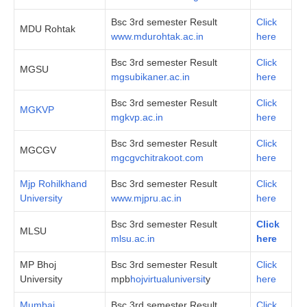
Bsc 3rd semester Result
Click
MDU Rohtak
www.mdurohtak.ac.in
here
Bsc 3rd semester Result
Click
MGSU
mgsubikaner.ac.in
here
Bsc 3rd semester Result
Click
MGKVP
mgkvp.ac.in
here
Bsc 3rd semester Result
Click
MGCGV
mgcgvchitrakoot.com
here
Mjp Rohilkhand
Bsc 3rd semester Result
Click
University
www.mjpru.ac.in
here
Bsc 3rd semester Result
Click
MLSU
mlsu.ac.in
here
MP Bhoj
Bsc 3rd semester Result
Click
University
mpb
hojvirtualuniversit
y
here
Mumbai
Bsc 3rd semester Result
Click