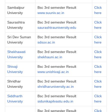
Sambalpur
Bsc 3rd semester Result
Click
University
www.suuniv.ac.in
her
e
Saurashtra
Bsc 3rd semester Result
Click
University
saurashtrauniversity.edu
here
Sri Dev Suman
Bsc 3rd semester Result
Click
University
sdsuv.ac.in
here
Shekhawati
Bsc 3rd semester Result
Click
University
shekhauni.ac.in
here
Shivaji
Bsc 3rd semester Result
Click
University
www.unishivaji.ac.in
here
Shridhar
Bsc 3rd semester Result
Click
University
shridharuniversity.ac.in
here
Siddharth
Bsc 3rd semester Result
Click
University
sidunikapilvastu.edu.in
here
Bsc 3rd semester Result
Click