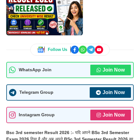
Follow Us
Join Now
WhatsApp Join
Join Now
Telegram Group
Join Now
Instagram Group
Bsc 3rd semester Result 2026 :-
यदि आपने
BSc 3rd Semester
Exam 2026
दिया है और अब अपने
BSc 3rd Semester Result 2026
का