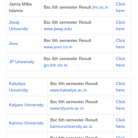
Jamia Millia
Click
Bsc 6th semester Result
jmi.ac.in
Islamia
here
Jiwaji
Bsc 6th semester Result
Click
University
www.jiwaji.edu
here
Bsc 6th semester Result
Click
Jnvu
www.jnvu.co.in
here
Bsc 6th semester Result
Click
JP University
jpv.bih.nic.in
here
Kakatiya
Bsc 6th semester Result
Click
University
www.kakatiya.ac.in
here
Bsc 6th semester Result
Click
Kalyani University
www.klyuniv.ac.in
here
Bsc 6th semester Result
Click
Kannur University
kannuruniversity.ac.in
here
Bsc 6th semester Result
Click