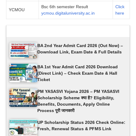
Bsc 6th semester Result
Click
YCMOU
ycmou.digitaluniversity.ac.in
here
Latest Updates
BA 2nd Year Admit Card 2026 (Out Now) –
Download Link, Exam Date & Full Details
BA 1st Year Admit Card 2026 Download
(Direct Link) – Check Exam Date & Hall
Ticket
PM YASASVI Yojana 2026 – PM YASASVI
Scholarship Scheme क्या है? Eligibility,
Benefits, Documents, Apply Online
Process पूरी जानकारी
UP Scholarship Status 2026 Check Online:
Fresh, Renewal Status & PFMS Link