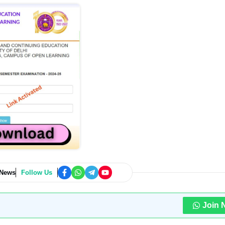
 News
Follow Us
Join 