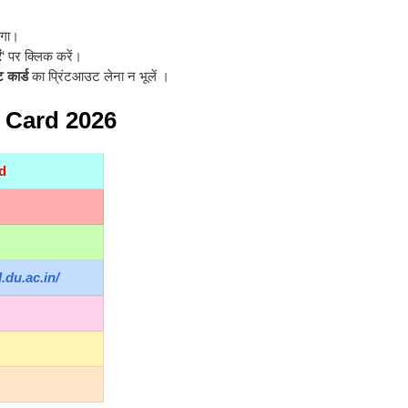
ोगा।
ं
‘ पर क्लिक करें।
ट कार्ड
का प्रिंटआउट लेना न भूलें ।
 Card 2026
ad
l.du.ac.in/