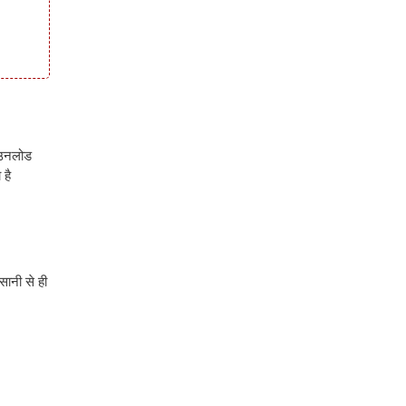
डाउनलोड
 है
सानी से ही