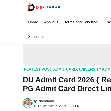
Skip
to
content
Home
About us
Terms and Condition
Disc
Scholarhsip
LATEST POST
,
ADMIT CARD
,
UNIVERSITY ADM
DU Admit Card 2026 { Releas
PG Admit Card Direct Li
By:
Nrendra
On: Friday, May 15, 2026 11:27 PM