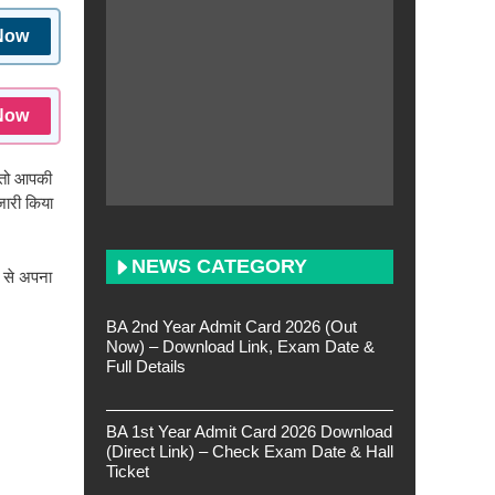
Now
Now
, तो आपकी
जारी किया
NEWS CATEGORY
 से अपना
BA 2nd Year Admit Card 2026 (Out
Now) – Download Link, Exam Date &
Full Details
BA 1st Year Admit Card 2026 Download
(Direct Link) – Check Exam Date & Hall
Ticket