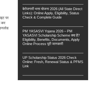
बेरोजगारी भत्ता योजना 2026 (All State Direct
Links): Online Apply, Eligibility, Status
Check & Complete Guide
साइट पर
ड कर
उनलोड
PM YASASVI Yojana 2026 – PM
YASASVI Scholarship Scheme क्या है?
Eligibility, Benefits, Documents, Apply
Online Process पूरी जानकारी
UP Scholarship Status 2026 Check
Online: Fresh, Renewal Status & PFMS
Link