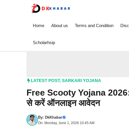
Skip
to
content
Home
About us
Terms and Condition
Disc
Scholarhsip
LATEST POST
,
SARKARI YOJANA
Free Scooty Yojana 2026: 12वी
से करें ऑनलाइन आवेदन
By:
DkKhabar
On: Monday, June 1, 2026 10:45 AM