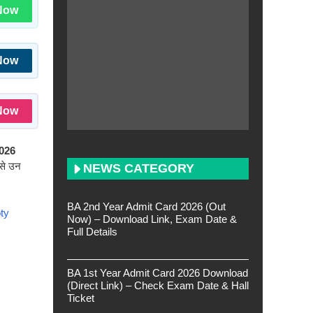
Now
Now
Now
026
 से उन
NEWS CATEGORY
BA 2nd Year Admit Card 2026 (Out
ty
Now) – Download Link, Exam Date &
Full Details
BA 1st Year Admit Card 2026 Download
(Direct Link) – Check Exam Date & Hall
Ticket