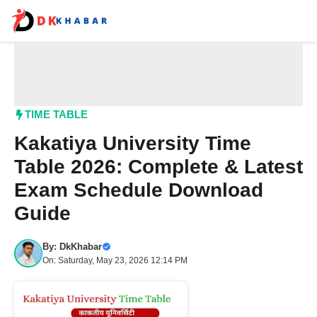
Skip
to
content
Me
TIME TABLE
Kakatiya University Time
Table 2026: Complete & Latest
Exam Schedule Download
Guide
By:
DkKhabar
On: Saturday, May 23, 2026 12:14 PM