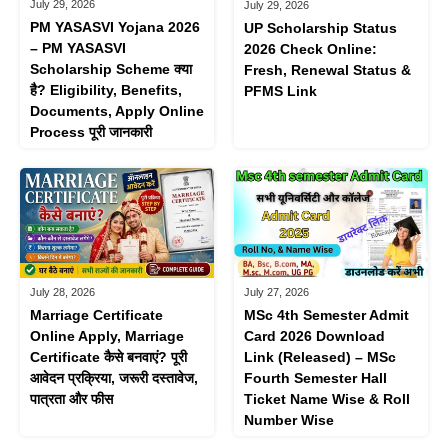
July 29, 2026
July 29, 2026
PM YASASVI Yojana 2026
UP Scholarship Status
– PM YASASVI
2026 Check Online:
Scholarship Scheme क्या
Fresh, Renewal Status &
है? Eligibility, Benefits,
PFMS Link
Documents, Apply Online
Process पूरी जानकारी
July 28, 2026
July 27, 2026
Marriage Certificate
MSc 4th Semester Admit
Online Apply, Marriage
Card 2026 Download
Certificate कैसे बनवाएं? पूरी
Link (Released) – MSc
आवेदन प्रक्रिया, जरूरी दस्तावेज,
Fourth Semester Hall
पात्रता और फीस
Ticket Name Wise & Roll
Number Wise