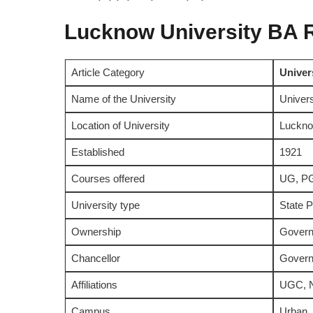
Lucknow University BA R
Article Category
Univer
Name of the University
Univers
Location of University
Luckn
Established
1921
Courses offered
UG, PG
University type
State P
Ownership
Gover
Chancellor
Governo
Affiliations
UGC, N
Campus
Urban