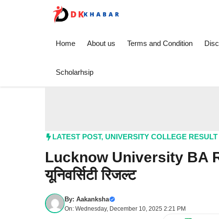
Skip
to
content
Home
About us
Terms and Condition
Disc
Scholarhsip
LATEST POST
,
UNIVERSITY COLLEGE RESULT
Lucknow University BA 
यूनिवर्सिटी रिजल्ट
By:
Aakanksha
On: Wednesday, December 10, 2025 2:21 PM