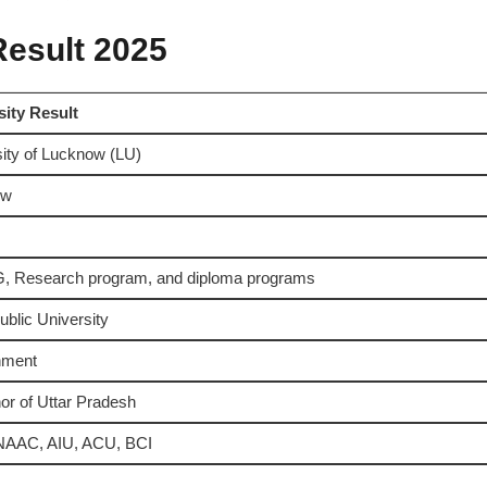
esult 2025
sity Result
ity of Lucknow (LU)
ow
, Research program, and diploma programs
ublic University
nment
r of Uttar Pradesh
AAC, AIU, ACU, BCI