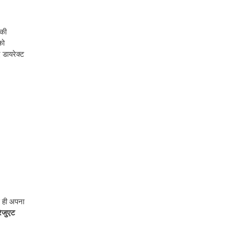
पकी
को
ए डायरेक्ट
े ही अपना
रेजुएट